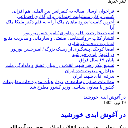
تیتر خبرها
فراخوان ارسال مقاله به کنفرانس بین المللی هم افزایی
کسب و کار، مسئولیت اجتماعی و اثرگذاری اجتماعی
آخرین کامیت؛بدرود ماهان ملک آرا – به قلم دکتر ملیکا ملک
آرا
امنیت تجارت در قلمرو داوری / امیر حسن بور بور
انتشار کتاب «روانشناسی صنعتی و سازمانی و مدیریت منابع
انسانی» / محمد غبیشاوی
امضا کوچک، پیشگیری از ریسک بزرگ / امیرحسن بوربور
در آغوش ابدی خورشید
پایان ۶۹ سال فراق
تشییع پیکر رهبر شهید انقلاب در میان عشق و دلدادگی ملت
عزادار و مبعوث شده ایران
بدرقه آقای شهید ایران
مطالبات صنفی رسانه‌ها در دیدار هیأت مدیره خانه مطبوعات
کشور با معاون سیاسی وزیر کشور مطرح شد
در آغوش ابدی خورشید
19 تیر, 1405
در آغوش ابدی خورشید
پیکر مطهر رهبر شهید انقلاب اسلامی حضرت آیت‌الله