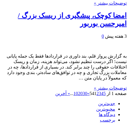
توضیحات بیشتر »
امضا کوچک، پیشگیری از ریسک بزرگ /
امیرحسن بوربور
3 هفته پیش
0
به گزارش پرواز قلم، بند داوری در قراردادها فقط یک جمله پایانی
نیست؛ اگر درست تنظیم نشود، می‌تواند هزینه، زمان و ریسک
اختلافات حقوقی را چند برابر کند. در بسیاری از قراردادها، چه در
معاملات بزرگ تجاری و چه در توافق‌های ساده‌تر، بندی وجود دارد
که معمولاً در پایان متن …
توضیحات بیشتر »
صفحه 1 از 54
5
4
3
2
1
»
30
20
10
...
» آخرین
جدیدترین
محبوبترین
دیدگاه ها
برچسب