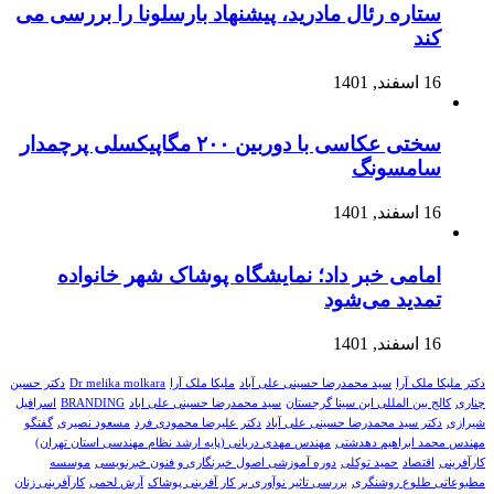
ستاره رئال مادرید، پیشنهاد بارسلونا را بررسی می
کند
16 اسفند, 1401
سختی عکاسی با دوربین ۲۰۰ مگاپیکسلی پرچمدار
سامسونگ
16 اسفند, 1401
امامی خبر داد؛ نمایشگاه پوشاک شهر خانواده
تمدید می‌شود
16 اسفند, 1401
دکتر ملیکا ملک آرا
سید محمدرضا حسینی علی آباد
ملیکا ملک آرا
Dr melika molkara
دکتر حسین
چناری
کالج بین المللی ابن سینا گرجستان
سید محمدرضا حسینی علی اباد
BRANDING
اسرافیل
شیرازی
دکتر سید محمدرضا حسینی علی آباد
دکتر علیرضا محمودی فرد
مسعود نصیری
گفتگو
مهندس محمد ابراهیم دهدشتی
مهندس مهدی دریانی (پایه ارشد نظام مهندسی استان تهران)
کارآفرینی
اقتصاد
حمید توکلی
دوره آموزشی اصول خبرنگاری و فنون خبرنویسی
موسسه
مطبوعاتی طلوع روشنگری
بررسی تاثیر نوآوری بر کار آفرینی پوشاک
آرش لحمی
کارآفرینی زنان