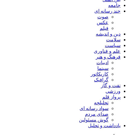
جامعه
چند رسانه ای
صوت
عکس
فیلم
دین و اندیشه
سلامت
سیاست
علم و فناوری
فرهنگ و هنر
ادبیات
سینما
کاریکاتور
گرافیک
نفت و گاز
ورزشی
پرواز قلم
تحلیلچه
سواد رسانه ای
صدای مردم
گوش مسئولین
یادداشت و تحلیل