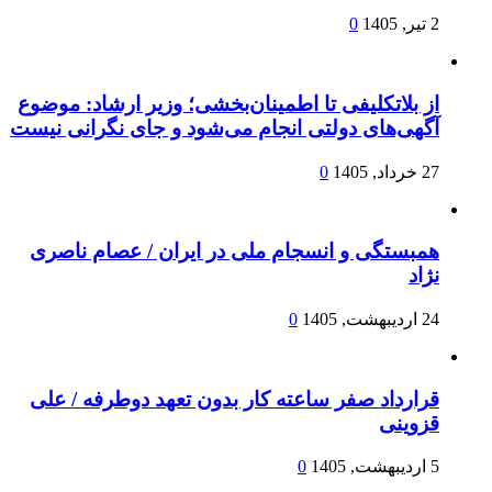
2 تیر, 1405
0
از بلاتکلیفی تا اطمینان‌بخشی؛ وزیر ارشاد: موضوع
آگهی‌های دولتی انجام می‌شود و جای نگرانی نیست
27 خرداد, 1405
0
همبستگی و انسجام ملی در ایران / عصام ناصری
نژاد
24 اردیبهشت, 1405
0
قرارداد صفر ساعته کار بدون تعهد دوطرفه / علی
قزوینی
5 اردیبهشت, 1405
0