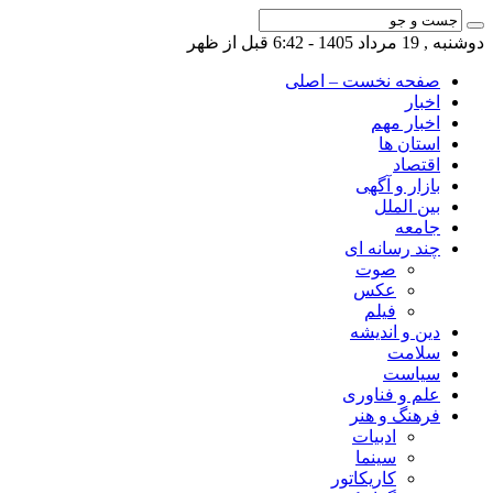
دوشنبه , 19 مرداد 1405 - 6:42 قبل از ظهر
صفحه نخست – اصلی
اخبار
اخبار مهم
استان ها
اقتصاد
بازار و آگهی
بین الملل
جامعه
چند رسانه ای
صوت
عکس
فیلم
دین و اندیشه
سلامت
سیاست
علم و فناوری
فرهنگ و هنر
ادبیات
سینما
کاریکاتور