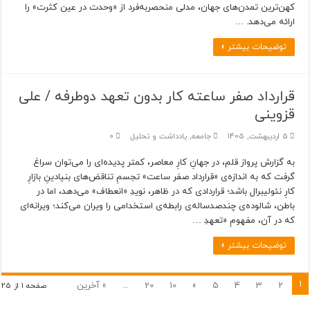
کهن‌ترین تمدن‌های جهان، مدلی منحصربه‌فرد از «وحدت در عین کثرت» را
ارائه می‌دهد. …
توضیحات بیشتر »
قرارداد صفر ساعته کار بدون تعهد دوطرفه / علی
قزوینی
5 اردیبهشت, 1405
جامعه
,
یادداشت و تحلیل
0
به گزارش پرواز قلم، در جهانِ کارِ معاصر، کمتر پدیده‌ای را می‌توان سراغ
گرفت که به اندازه‌ی «قرارداد صفر ساعت» تجسمِ تناقض‌های بنیادینِ بازارِ
کارِ نئولیبرال باشد؛ قراردادی که در ظاهر، نویدِ «انعطاف» می‌دهد، اما در
باطن، شالوده‌ی چندصدساله‌ی رابطه‌ی استخدامی را ویران می‌کند؛ ویرانه‌ای
که در آن، مفهومِ «تعهدِ …
توضیحات بیشتر »
1
2
3
4
5
»
10
20
...
» آخرین
صفحه 1 از 25