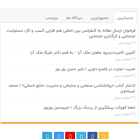
جدیدترین
محبوبترین
دیدگاه ها
برچسب
فراخوان ارسال مقاله به کنفرانس بین المللی هم افزایی کسب و کار، مسئولیت
اجتماعی و اثرگذاری اجتماعی
2 روز پیش
آخرین کامیت؛بدرود ماهان ملک آرا – به قلم دکتر ملیکا ملک آرا
2 هفته پیش
امنیت تجارت در قلمرو داوری / امیر حسن بور بور
3 هفته پیش
انتشار کتاب «روانشناسی صنعتی و سازمانی و مدیریت منابع انسانی» / محمد
غبیشاوی
3 هفته پیش
امضا کوچک، پیشگیری از ریسک بزرگ / امیرحسن بوربور
3 هفته پیش