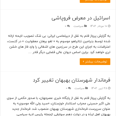
اسرائیل در معرض فروپاشی
10 مرداد, 1402
سیاست
0
به گزارش پرواز قلم به نقل از دیپلماسی ایرانی: بی شک تصویب لایحه ارائه
شده توسط بنیامین نتانیاهو موسوم به « لغو برهان معقولیت » در کنست،
اعتراضات به اجرای این طرح در سرزمین های اشغالی را وارد فاز های خشن
تری خواهد کرد. براین اساس دیوان عالی قضایی دیگر قادر …
توضیحات بیشتر »
فرماندار شهرستان بهبهان تغییر کرد
28 تیر, 1402
سیاست
0
به گزارش پرواز قلم به نقل از پایگاه خبری عصرجهان، با صدور حکمی از سوی
علی اکبر حسینی محراب استاندار خوزستان، «سید ولی الله موسوی» به
عنوان سرپرست فرمانداری شهرستان بهبهان منصوب شد. فرماندار جدید
بهبهان اهل ایذه و در دولت دهم سوابقی ازجمله رئیس ادره سیاسی