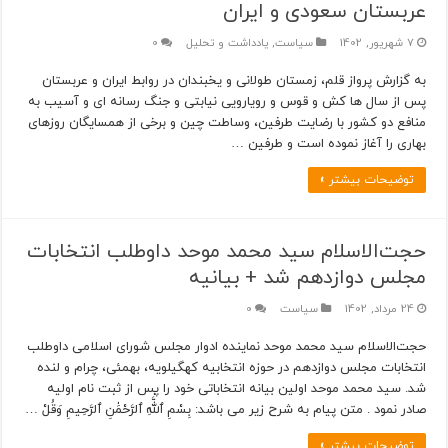
عربستان سعودی و ایران
7 شهریور, 1402
سیاست
,
یادداشت و تحلیل
0
به گزارش پرواز قلم، زمستان طولانی و یخبندان در روابط ایران و عربستان
پس از سال ها کش و قوس و رویارویی نیابتی و جنگ رسانه ای و آسیب به
منافع دو کشور با رضایت طرفین، وساطت چین و برخی از همسایگان روزهای
بهاری را آغاز نموده است و طرفین …
توضیحات بیشتر »
حجت‌الاسلام سید محمد موحد داوطلب انتخابات
مجلس دوازدهم شد + بیانیه
24 مرداد, 1402
سیاست
0
حجت‌الاسلام سید محمد موحد نماینده ادوار مجلس شورای اسلامی داوطلب
انتخابات مجلس دوازدهم در حوزه انتخابیه کهگیلویه، بهمئی، چرام و لنده
شد. سید محمد موحد اولین بیانه انتخاباتی خود را پس از ثبت نام اولیه
صادر نمود . متن پیام به شرح زیر می باشد: بِسْمِ ٱللَّٰهِ ٱلرَّحْمَٰنِ ٱلرَّحِیمِ وَقُلْ …
توضیحات بیشتر »