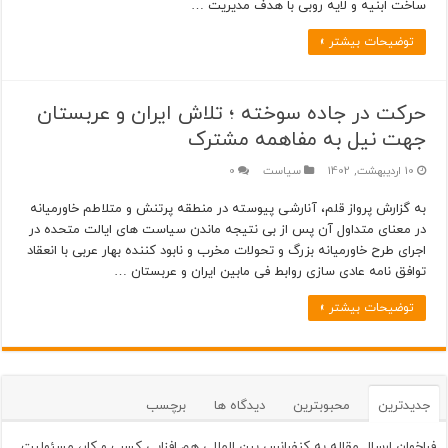
ساخت ابنیه و لایه روبی با هدف مدیریت …
توضیحات بیشتر »
حرکت در جاده سوخته ؛ تلاش ایران و عربستان
جهت نیل به مفاهمه مشترک
10 اردیبهشت, 1402
سیاست
0
به گزارش پرواز قلم، آنارشی پیوسته در منطقه پرتنش و متلاطم خاورمیانه
در معنای متداول آن پس از بی نتیجه ماندن سیاست های ایالت متحده در
اجرای طرح خاورمیانه بزرگ و تحولات مخرب و نابود کننده بهار عربی با انعقاد
توافق نامه عادی سازی روابط فی مابین ایران و عربستان …
توضیحات بیشتر »
جدیدترین
محبوبترین
دیدگاه ها
برچسب
فراخوان ارسال مقاله به کنفرانس بین المللی هم افزایی کسب و کار، مسئولیت