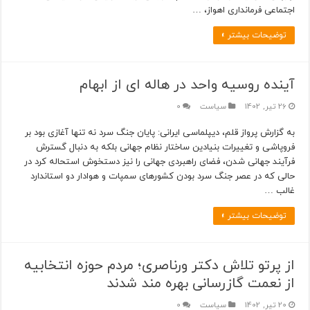
اجتماعی فرمانداری اهواز، …
توضیحات بیشتر »
آینده روسیه واحد در هاله ای از ابهام
26 تیر, 1402
سیاست
0
به گزارش پرواز قلم، دیپلماسی ایرانی: پایان جنگ سرد نه تنها آغازی بود بر
فروپاشی و تغییرات بنیادین ساختار نظام جهانی بلکه به دنبال گسترش
فرآیند جهانی شدن، فضای راهبردی جهانی را نیز دستخوش استحاله کرد در
حالی که در عصر جنگ سرد بودن کشورهای سمپات و هوادار دو استاندارد
غالب …
توضیحات بیشتر »
از پرتو تلاش دکتر ورناصری؛ مردم حوزه انتخابیه
از نعمت گازرسانی بهره مند شدند
20 تیر, 1402
سیاست
0