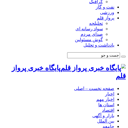
گرافیک
نفت و گاز
ورزشی
پرواز قلم
تحلیلچه
سواد رسانه ای
صدای مردم
گوش مسئولین
یادداشت و تحلیل
پایگاه خبری پرواز
قلم
صفحه نخست – اصلی
اخبار
اخبار مهم
استان ها
اقتصاد
بازار و آگهی
بین الملل
جامعه