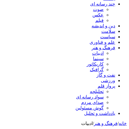
چند رسانه ای
صوت
عکس
فیلم
دین و اندیشه
سلامت
سیاست
علم و فناوری
فرهنگ و هنر
ادبیات
سینما
کاریکاتور
گرافیک
نفت و گاز
ورزشی
پرواز قلم
تحلیلچه
سواد رسانه ای
صدای مردم
گوش مسئولین
یادداشت و تحلیل
خانه
/
فرهنگ و هنر
/
ادبیات