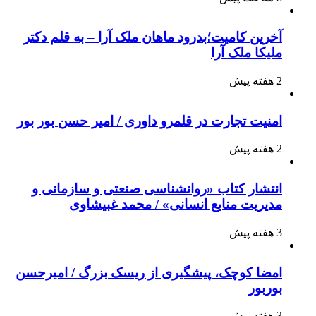
آخرین کامیت؛بدرود ماهان ملک آرا – به قلم دکتر
ملیکا ملک آرا
2 هفته پیش
امنیت تجارت در قلمرو داوری / امیر حسن بور بور
2 هفته پیش
انتشار کتاب «روانشناسی صنعتی و سازمانی و
مدیریت منابع انسانی» / محمد غبیشاوی
3 هفته پیش
امضا کوچک، پیشگیری از ریسک بزرگ / امیرحسن
بوربور
3 هفته پیش