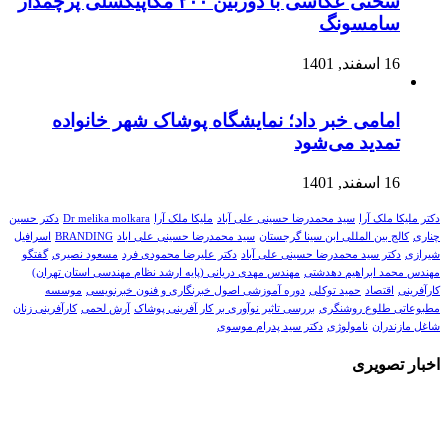
سختی عکاسی با دوربین ۲۰۰ مگاپیکسلی پرچمدار
سامسونگ
16 اسفند, 1401
امامی خبر داد؛ نمایشگاه پوشاک شهر خانواده
تمدید می‌شود
16 اسفند, 1401
دکتر ملیکا ملک آرا
سید محمدرضا حسینی علی آباد
ملیکا ملک آرا
Dr melika molkara
دکتر حسین
چناری
کالج بین المللی ابن سینا گرجستان
سید محمدرضا حسینی علی اباد
BRANDING
اسرافیل
شیرازی
دکتر سید محمدرضا حسینی علی آباد
دکتر علیرضا محمودی فرد
مسعود نصیری
گفتگو
مهندس محمد ابراهیم دهدشتی
مهندس مهدی دریانی (پایه ارشد نظام مهندسی استان تهران)
کارآفرینی
اقتصاد
حمید توکلی
دوره آموزشی اصول خبرنگاری و فنون خبرنویسی
موسسه
مطبوعاتی طلوع روشنگری
بررسی تاثیر نوآوری بر کار آفرینی پوشاک
آرش لحمی
کارآفرینی زنان
شاغل مازندران
نامولوژی
دکتر سید پدرام موسوی
اخبار تصویری