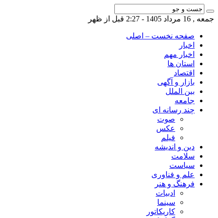
جمعه , 16 مرداد 1405 - 2:27 قبل از ظهر
صفحه نخست – اصلی
اخبار
اخبار مهم
استان ها
اقتصاد
بازار و آگهی
بین الملل
جامعه
چند رسانه ای
صوت
عکس
فیلم
دین و اندیشه
سلامت
سیاست
علم و فناوری
فرهنگ و هنر
ادبیات
سینما
کاریکاتور