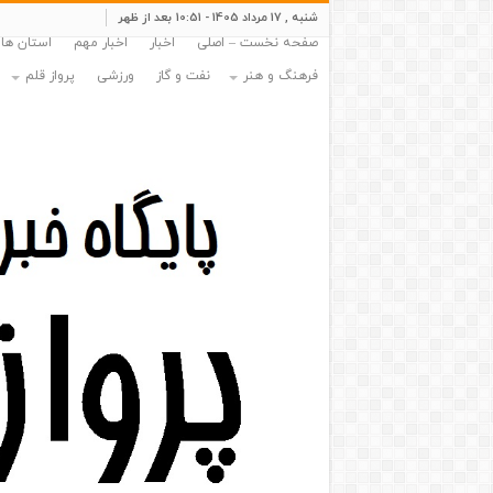
شنبه , 17 مرداد 1405 - 10:51 بعد از ظهر
صفحه نخست – اصلی
اخبار
اخبار مهم
استان ها
فرهنگ و هنر
نفت و گاز
ورزشی
پرواز قلم