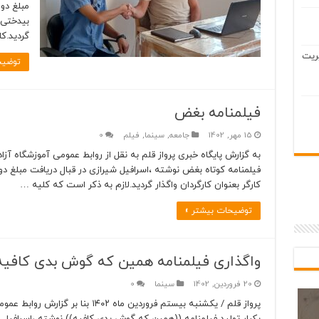
مبلغ دو
بیدختی ب
گردید.ک
ریت
توضیح
فیلمنامه بغض
15 مهر, 1402
جامعه
,
سینما
,
فیلم
0
به گزارش پایگاه خبری پرواز قلم به نقل از روابط عمومی آموزشگاه آزا
فیلمنامه کوتاه بغض نوشته ،اسرافیل شیرازی در قبال دریافت مبلغ دو 
کارگر بعنوان کارگردان واگذار گردید.لازم به ذکر است که کلیه …
توضیحات بیشتر »
واگذاری فیلمنامه همین که گوش بدی کافیه
20 فروردین, 1402
سینما
0
پرواز قلم / یکشنبه بیستم فروردین ماه ۲
یکبار تولید فیلمنامه ((همین که گوش بدی کافیه)) نوشته ،اسرافیل شی