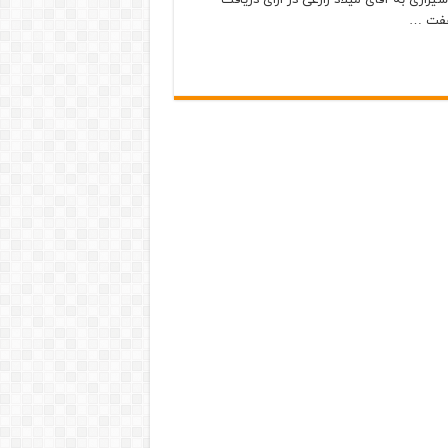
 هفت …