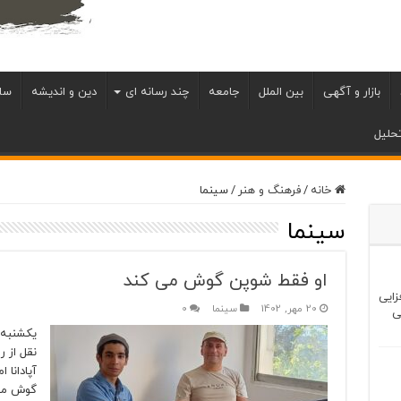
بازار و آگهی
بین الملل
جامعه
چند رسانه ای
دین و اندیشه
سل
حلیل
خانه
/
فرهنگ و هنر
/
سینما
سینما
او فقط شوپن گوش می کند
زایی
20 مهر, 1402
سینما
0
ی
نقل از 
آپادانا 
گوش می 