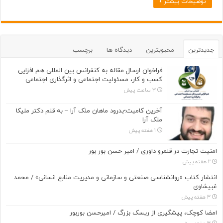
توضیحات بیشتر »
جدیدترین
محبوبترین
دیدگاه ها
برچسب
فراخوان ارسال مقاله به کنفرانس بین المللی هم افزایی
کسب و کار، مسئولیت اجتماعی و اثرگذاری اجتماعی
3 ساعت پیش
آخرین کامیت؛بدرود ماهان ملک آرا – به قلم دکتر ملیکا
ملک آرا
1 هفته پیش
امنیت تجارت در قلمرو داوری / امیر حسن بور بور
2 هفته پیش
انتشار کتاب «روانشناسی صنعتی و سازمانی و مدیریت منابع انسانی» / محمد
غبیشاوی
3 هفته پیش
امضا کوچک، پیشگیری از ریسک بزرگ / امیرحسن بوربور