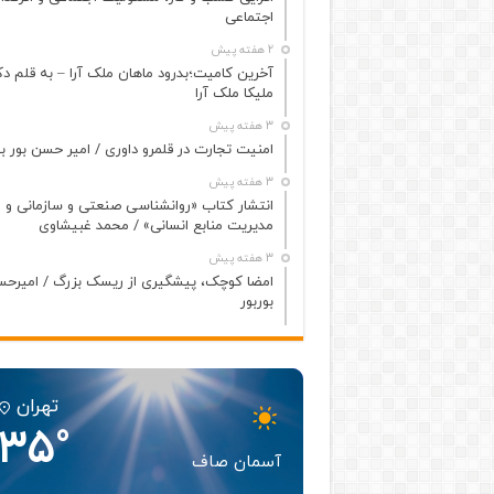
اجتماعی
2 هفته پیش
آخرین کامیت؛بدرود ماهان ملک آرا – به قلم دک
ملیکا ملک آرا
3 هفته پیش
امنیت تجارت در قلمرو داوری / امیر حسن بور بو
3 هفته پیش
انتشار کتاب «روانشناسی صنعتی و سازمانی و
مدیریت منابع انسانی» / محمد غبیشاوی
3 هفته پیش
امضا کوچک، پیشگیری از ریسک بزرگ / امیرح
بوربور
تهران
35°
آسمان صاف