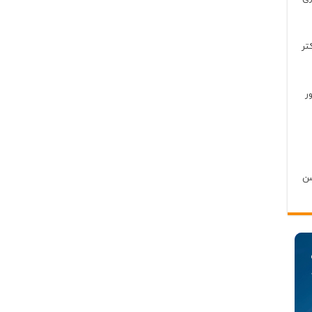
تر
ر
سن