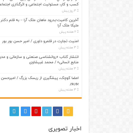
کسب و کار، مسئولیت اجتماعی و اثرگذاری اجتماع
3 روز پیش
آخرین کامیت؛بدرود ماهان ملک آرا – به قلم دکتر
ملیکا ملک آرا
2 هفته پیش
امنیت تجارت در قلمرو داوری / امیر حسن بور بور
3 هفته پیش
انتشار کتاب «روانشناسی صنعتی و سازمانی و مدی
منابع انسانی» / محمد غبیشاوی
3 هفته پیش
امضا کوچک، پیشگیری از ریسک بزرگ / امیرحسن
بوربور
3 هفته پیش
اخبار تصویری