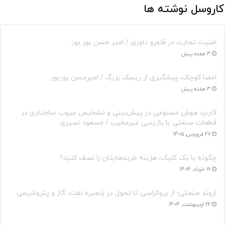
کاروسل نوشته ها
امنیت تجارت در قلمرو داوری / امیر حسن بور بور
3 هفته پیش
امضا کوچک، پیشگیری از ریسک بزرگ / امیرحسن بوربور
3 هفته پیش
کاربرد هوش مصنوعی در پیش‌بینی و تشخیص عیوب ساختاری در
قطعات صنعتی با بازرسی غیرمخرب / مسعود نصیری
27 فروردین, 1405
چگونه با یک کلیک، هزینه خریدهایتان را نصف کنید؟
19 خرداد, 1404
اروندِ صنعتی؛ از بروکراسی تا تحول در زنجیره نفت، گاز و پتروشیمی
22 اردیبهشت, 1404