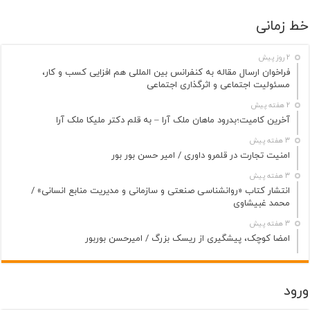
خط زمانی
2 روز پیش
فراخوان ارسال مقاله به کنفرانس بین المللی هم افزایی کسب و کار،
مسئولیت اجتماعی و اثرگذاری اجتماعی
2 هفته پیش
آخرین کامیت؛بدرود ماهان ملک آرا – به قلم دکتر ملیکا ملک آرا
3 هفته پیش
امنیت تجارت در قلمرو داوری / امیر حسن بور بور
3 هفته پیش
انتشار کتاب «روانشناسی صنعتی و سازمانی و مدیریت منابع انسانی» /
محمد غبیشاوی
3 هفته پیش
امضا کوچک، پیشگیری از ریسک بزرگ / امیرحسن بوربور
ورود