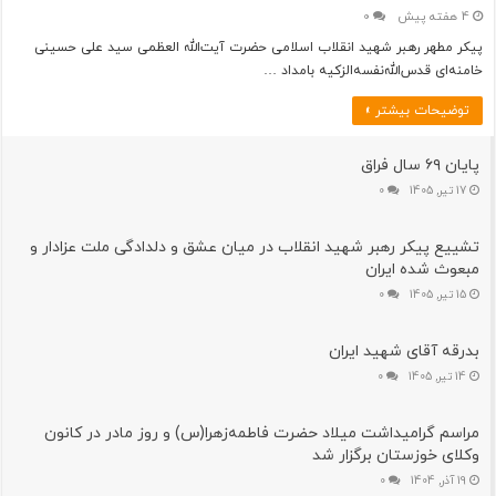
4 هفته پیش
0
پیکر مطهر رهبر شهید انقلاب اسلامی حضرت آیت‌الله العظمی سید علی حسینی
خامنه‌ای قدس‌الله‌نفسه‌الزکیه بامداد …
توضیحات بیشتر »
پایان ۶۹ سال فراق
17 تیر, 1405
0
تشییع پیکر رهبر شهید انقلاب در میان عشق و دلدادگی ملت عزادار و
مبعوث شده ایران
15 تیر, 1405
0
بدرقه آقای شهید ایران
14 تیر, 1405
0
مراسم گرامیداشت میلاد حضرت فاطمه‌زهرا(س) و روز مادر در کانون
وکلای خوزستان برگزار شد
19 آذر, 1404
0