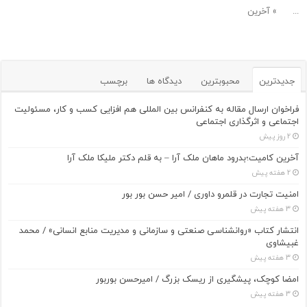
...
» آخرین
جدیدترین
محبوبترین
دیدگاه ها
برچسب
فراخوان ارسال مقاله به کنفرانس بین المللی هم افزایی کسب و کار، مسئولیت
اجتماعی و اثرگذاری اجتماعی
2 روز پیش
آخرین کامیت؛بدرود ماهان ملک آرا – به قلم دکتر ملیکا ملک آرا
2 هفته پیش
امنیت تجارت در قلمرو داوری / امیر حسن بور بور
3 هفته پیش
انتشار کتاب «روانشناسی صنعتی و سازمانی و مدیریت منابع انسانی» / محمد
غبیشاوی
3 هفته پیش
امضا کوچک، پیشگیری از ریسک بزرگ / امیرحسن بوربور
3 هفته پیش