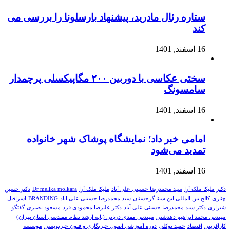
ستاره رئال مادرید، پیشنهاد بارسلونا را بررسی می
کند
16 اسفند, 1401
سختی عکاسی با دوربین ۲۰۰ مگاپیکسلی پرچمدار
سامسونگ
16 اسفند, 1401
امامی خبر داد؛ نمایشگاه پوشاک شهر خانواده
تمدید می‌شود
16 اسفند, 1401
دکتر ملیکا ملک آرا
سید محمدرضا حسینی علی آباد
ملیکا ملک آرا
Dr melika molkara
دکتر حسین
چناری
کالج بین المللی ابن سینا گرجستان
سید محمدرضا حسینی علی اباد
BRANDING
اسرافیل
شیرازی
دکتر سید محمدرضا حسینی علی آباد
دکتر علیرضا محمودی فرد
مسعود نصیری
گفتگو
مهندس محمد ابراهیم دهدشتی
مهندس مهدی دریانی (پایه ارشد نظام مهندسی استان تهران)
کارآفرینی
اقتصاد
حمید توکلی
دوره آموزشی اصول خبرنگاری و فنون خبرنویسی
موسسه