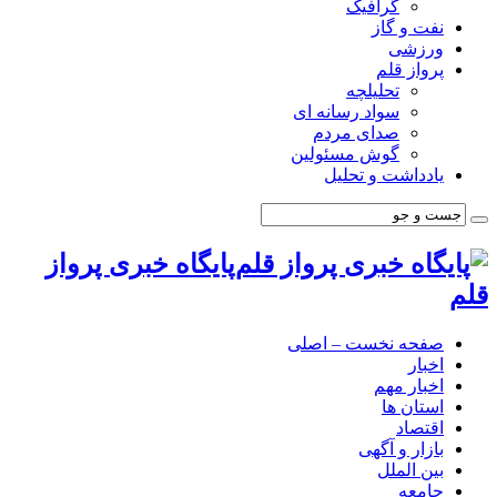
گرافیک
نفت و گاز
ورزشی
پرواز قلم
تحلیلچه
سواد رسانه ای
صدای مردم
گوش مسئولین
یادداشت و تحلیل
پایگاه خبری پرواز
قلم
صفحه نخست – اصلی
اخبار
اخبار مهم
استان ها
اقتصاد
بازار و آگهی
بین الملل
جامعه