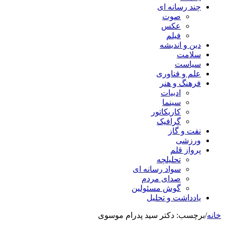
چند رسانه ای
صوت
عکس
فیلم
دین و اندیشه
سلامت
سیاست
علم و فناوری
فرهنگ و هنر
ادبیات
سینما
کاریکاتور
گرافیک
نفت و گاز
ورزشی
پرواز قلم
تحلیلچه
سواد رسانه ای
صدای مردم
گوش مسئولین
یادداشت و تحلیل
خانه
/
برچسب:
دکتر سید پدرام موسوی