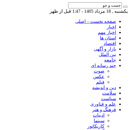
یکشنبه , 18 مرداد 1405 - 1:47 قبل از ظهر
صفحه نخست – اصلی
اخبار
اخبار مهم
استان ها
اقتصاد
بازار و آگهی
بین الملل
جامعه
چند رسانه ای
صوت
عکس
فیلم
دین و اندیشه
سلامت
سیاست
علم و فناوری
فرهنگ و هنر
ادبیات
سینما
کاریکاتور