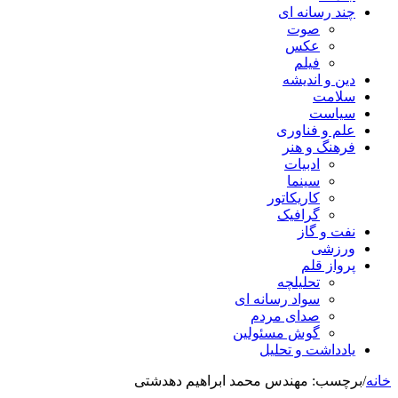
چند رسانه ای
صوت
عکس
فیلم
دین و اندیشه
سلامت
سیاست
علم و فناوری
فرهنگ و هنر
ادبیات
سینما
کاریکاتور
گرافیک
نفت و گاز
ورزشی
پرواز قلم
تحلیلچه
سواد رسانه ای
صدای مردم
گوش مسئولین
یادداشت و تحلیل
خانه
/
برچسب:
مهندس محمد ابراهیم دهدشتی