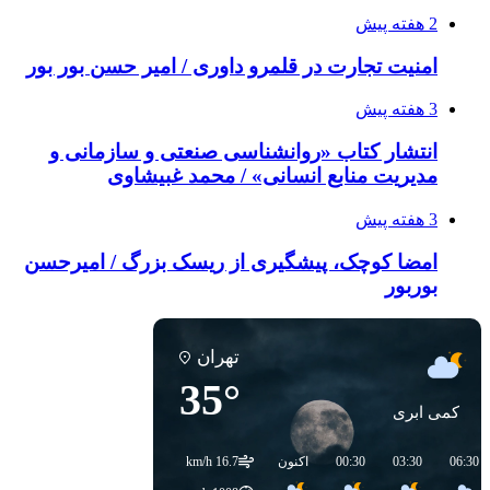
2 هفته پیش
امنیت تجارت در قلمرو داوری / امیر حسن بور بور
3 هفته پیش
انتشار کتاب «روانشناسی صنعتی و سازمانی و
مدیریت منابع انسانی» / محمد غبیشاوی
3 هفته پیش
امضا کوچک، پیشگیری از ریسک بزرگ / امیرحسن
بوربور
تهران
35°
کمی ابری
06:30
03:30
00:30
اکنون
16.7 km/h