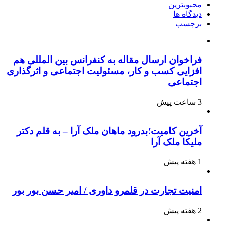
محبوبترین
دیدگاه ها
برچسب
فراخوان ارسال مقاله به کنفرانس بین المللی هم
افزایی کسب و کار، مسئولیت اجتماعی و اثرگذاری
اجتماعی
3 ساعت پیش
آخرین کامیت؛بدرود ماهان ملک آرا – به قلم دکتر
ملیکا ملک آرا
1 هفته پیش
امنیت تجارت در قلمرو داوری / امیر حسن بور بور
2 هفته پیش