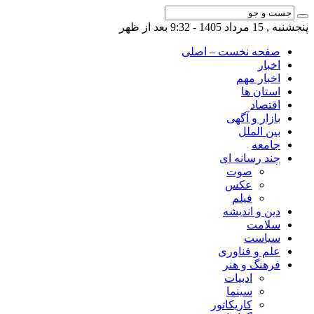
پنجشنبه , 15 مرداد 1405 - 9:32 بعد از ظهر
صفحه نخست – اصلی
اخبار
اخبار مهم
استان ها
اقتصاد
بازار و آگهی
بین الملل
جامعه
چند رسانه ای
صوت
عکس
فیلم
دین و اندیشه
سلامت
سیاست
علم و فناوری
فرهنگ و هنر
ادبیات
سینما
کاریکاتور