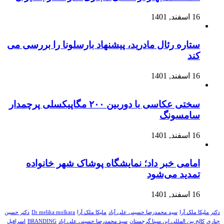
16 اسفند, 1401
ستاره رئال مادرید، پیشنهاد بارسلونا را بررسی می
کند
16 اسفند, 1401
سختی عکاسی با دوربین ۲۰۰ مگاپیکسلی پرچمدار
سامسونگ
16 اسفند, 1401
امامی خبر داد؛ نمایشگاه پوشاک شهر خانواده
تمدید می‌شود
16 اسفند, 1401
دکتر ملیکا ملک آرا
سید محمدرضا حسینی علی آباد
ملیکا ملک آرا
Dr melika molkara
دکتر حسین
چناری
کالج بین المللی ابن سینا گرجستان
سید محمدرضا حسینی علی اباد
BRANDING
اسرافیل