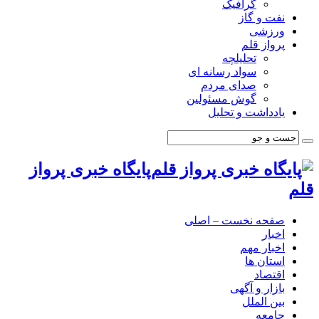
گرافیک
نفت و گاز
ورزشی
پرواز قلم
تحلیلچه
سواد رسانه ای
صدای مردم
گوش مسئولین
یادداشت و تحلیل
پایگاه خبری پرواز
قلم
صفحه نخست – اصلی
اخبار
اخبار مهم
استان ها
اقتصاد
بازار و آگهی
بین الملل
جامعه