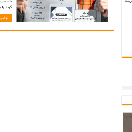
ریت
حسینی ع
گردد را 
توضیح