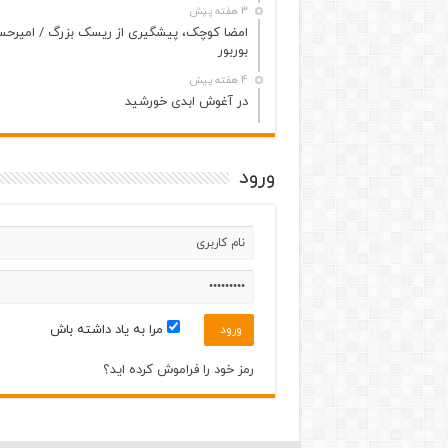
3 هفته پیش
امضا کوچک، پیشگیری از ریسک بزرگ / امیرح
بوربور
4 هفته پیش
در آغوش ابدی خورشید
ورود
مرا به یاد داشته باش
رمز خود را فراموش کرده اید؟