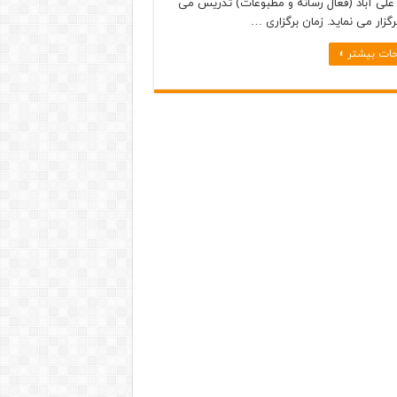
لی آباد (فعال رسانه و مطبوعات) تدریس می
برگزار می نماید. زمان برگزاری …
ات بیشتر »