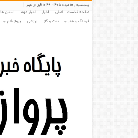
پنجشنبه , 15 مرداد 1405 - 10:46 قبل از ظهر
صفحه نخست – اصلی
اخبار
اخبار مهم
استان ها
فرهنگ و هنر
نفت و گاز
ورزشی
پرواز قلم