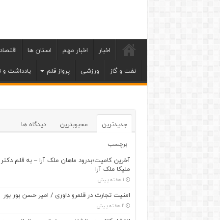
اخبار
اخبار مهم
استان ها
اقتصاد
نفت و گاز
ورزشی
پرواز قلم
یادداشت و ت
جدیدترین
محبوبترین
دیدگاه ها
برچسب
آخرین کامیت؛بدرود ماهان ملک آرا – به قلم دکتر
ملیکا ملک آرا
1 هفته پیش
امنیت تجارت در قلمرو داوری / امیر حسن بور بور
2 هفته پیش