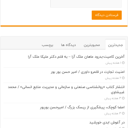
جدیدترین
محبوبترین
دیدگاه ها
برچسب
آخرین کامیت؛بدرود ماهان ملک آرا – به قلم دکتر ملیکا ملک آرا
1 هفته پیش
امنیت تجارت در قلمرو داوری / امیر حسن بور بور
2 هفته پیش
انتشار کتاب «روانشناسی صنعتی و سازمانی و مدیریت منابع انسانی» / محمد
غبیشاوی
3 هفته پیش
امضا کوچک، پیشگیری از ریسک بزرگ / امیرحسن بوربور
3 هفته پیش
در آغوش ابدی خورشید