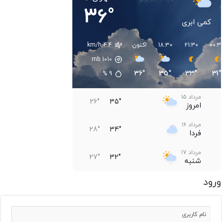
36°
کمی ابری
00:3
21:30
18:30
اکنون
4.4 km/h
mb
1010
36°
35°
33°
31°
%
9
مرداد ۱۵
26°
35°
امروز
مرداد ۱۶
28°
34°
فردا
مرداد ۱۷
27°
32°
شنبه
ورود
مرداد ۱۸
28°
35°
یکشنبه
مرداد ۱۹
31°
37°
دوشنبه