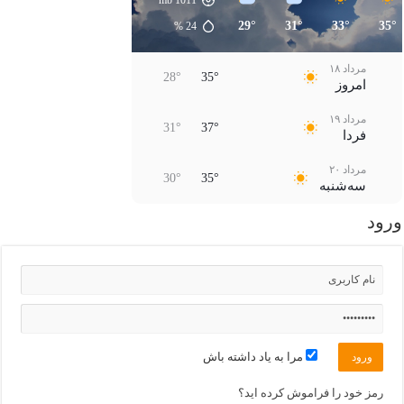
29°
31°
33°
35°
%
24
مرداد ۱۸
28°
35°
امروز
مرداد ۱۹
31°
37°
فردا
مرداد ۲۰
30°
35°
سه‌شنبه
ورود
مرداد ۲۱
29°
36°
چهارشنبه
مرداد ۲۲
30°
37°
پنجشنبه
مرداد ۲۳
32°
37°
جمعه
مرا به یاد داشته باش
مرداد ۲۴
32°
36°
شنبه
رمز خود را فراموش کرده اید؟