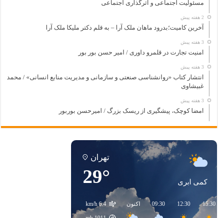
مسئولیت اجتماعی و اثرگذاری اجتماعی
2 هفته پیش
آخرین کامیت؛بدرود ماهان ملک آرا – به قلم دکتر ملیکا ملک آرا
3 هفته پیش
امنیت تجارت در قلمرو داوری / امیر حسن بور بور
3 هفته پیش
انتشار کتاب «روانشناسی صنعتی و سازمانی و مدیریت منابع انسانی» / محمد
غبیشاوی
3 هفته پیش
امضا کوچک، پیشگیری از ریسک بزرگ / امیرحسن بوربور
تهران
29°
کمی ابری
15:30
12:30
09:30
اکنون
6.4 km/h
mb
1011