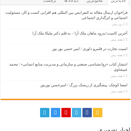
جدیدترین
محبوبترین
دیدگاه ها
برچسب
فراخوان ارسال مقاله به کنفرانس بین المللی هم افزایی کسب و کار، مسئولیت
اجتماعی و اثرگذاری اجتماعی
2 روز پیش
آخرین کامیت؛بدرود ماهان ملک آرا – به قلم دکتر ملیکا ملک آرا
2 هفته پیش
امنیت تجارت در قلمرو داوری / امیر حسن بور بور
3 هفته پیش
انتشار کتاب «روانشناسی صنعتی و سازمانی و مدیریت منابع انسانی» / محمد
غبیشاوی
3 هفته پیش
امضا کوچک، پیشگیری از ریسک بزرگ / امیرحسن بوربور
3 هفته پیش
اخبار تصویری