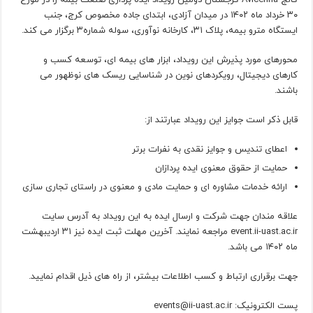
۳۰ خرداد ماه ۱۴۰۲ در میدان آزادی، ابتدای جاده مخصوص کرج، جنب
ایستگاه مترو بیمه، پلاک ۳۱، کارخانه نوآوری، سوله شماره۳ برگزار می کند.
محورهای مورد پذیرش این رویداد، ابزار های بیمه ای، توسعه کسب و
کارهای دیجیتال، رویکردهای نوین در شناسایی ریسک های نوظهور می
باشند.
قابل ذکر است جوایز این رویداد عبارتند از:
اعطای تندیس و جوایز نقدی به نفرات برتر
حمایت از حقوق معنوی ایده پردازان
ارائه خدمات مشاوره ای و حمایت مادی و معنوی در راستای تجاری سازی
علاقه مندان جهت شرکت و ارسال ایده به این رویداد به آدرس سایت
event.ii-uast.ac.ir مراجعه نمایند. آخرین مهلت ثبت ایده نیز ۳۱ اردیبهشت
ماه ۱۴۰۲ می باشد.
جهت برقراری ارتباط و کسب اطلاعات بیشتر، از راه های ذیل اقدام نمایید.
پست الکترونیک: events@ii-uast.ac.ir