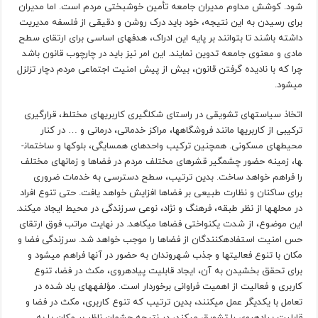
شود. کوشش مداوم مدیران جامعه تأمین خوشبختی مردم است. اما مدیران
برای رسیدن به این نتیجه، خود باید درک روشن و دقیقی از فلسفه مدیریت
داشته باشند تا بتوانند بر پایه این ادراک، هدف­های اساسی برای ارتقای سطح
مادی و معنوی جامعه تدوین نمایند. این امر نیز باید در چارچوب قانون باشد
چرا که با نادیده گرفتن قانون، بیش از پیش امنیت اجتماعی مردم دچار تزلزل
می­شود.
اتخاذ سیاست­های تشویقی در راستای شکل­گیری کاربری­های مختلط، قرارگیری
ترکیبی از کاربری­ها مانند فروشگاه­ها، مراکز خدماتی، درمانی و … در کنار
محیط­های مسکونی. همچنین ترکیب واحدهای همسایگی، بلوک­ها و ساختمان­
ها، زمینه حضور چشمگیر قشرهای مختلف مردم در فضاها و زمان­های مختلف
را فراهم خواهد ساخت. بدین ترتیب، سطح دسترسی به خدمات ضروری
برای ساکنان و نظارت طبیعی بر فضاها افزایش خواهد یافت. حتی تنوع افراد
در محله­ها از نظر طبقه، فرهنگ و نژاد، نوعی سرزندگی در محیط ایجاد می­کند.
این موضوع، از شدت یکنواختی فضاها می­کاهد. در نهایت مراتب فوق ارتقای
حس امنیت استفاده­کنندگان از فضاها را موجب خواهد شد. سرزندگی فضا و
مکان با تنوع فعالیت­ها و جذب شهروندان به حضور در آن­ها فراهم می­شود و
برای تحقق بخشیدن به آن، ایجاد قابلیت پیاده­روی، مکث در فضا، تنوع
کاربری و فعالیت از اهمیت فراوانی برخوردار است. مؤلفه­های یاد شده در
تعامل با یکدیگر عمل می­کنند، بدین ترتیب که تنوع کاربری، مکث در فضا و
قابلیت پیاده­روی را تشویق می­کند، در نتیجه چشمان ناظر بر مکان یا به