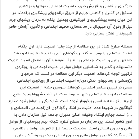
جلوگیری از ناامنی و افزایش ضریب امنیت اجتماعی، دولت­ها و نهادهای
مسئول در کنترل و کاهش جرایم از طریق برنامه­های پیشگیری برآمدند. در
این میان بحث پیشگیری­های غیرکیفری به­دلیل این­که به درمان ریشه­ای جرم
قبل از وقوع آن می­پردازد در سالم­سازی محیط اجتماعی و تأمین آرامش خاطر
شهروندان نقش بسزایی دارد.
مسئله مطرح شده در این مطالعه از چند جنبه اهمیت دارد. اول این­که،
امنیت اجتماعی را بومی می­کند. رویکردهای غربی با توجه به زمینه و بافت
جامعه­ی غربی، امنیت اجتماعی را تعریف نموده و آن را معادل امنیت هویت
دانسته­اند و کمتر به شناسایی عوامل موثر بر امنیت اجتماعی با رویکردی
ترکیبی توجه کرده­اند. اهمیت دیگر این مطالعه درآنست که طرح­های
پژوهشی و رساله­های اندکی درباره امنیت اجتماعی از رویکردی اجتماعی
سعی در تبیین عناصر اجتماعی کرده­اند. سومین جنبه از اهمیت این
مطالعه، به زمینه اجتماعی شهر مربوط است. در اغلب شهرها وجود منابع
اولیه از توسعه مناسبی برخوردار نبوده است. شاید یکی از عوامل نبود صنایع
گوناگون در شهرها عدم امنیت در اشکال گوناگون آن(اجتماعی، اقتصادی و
…) است. چهارم این­که، وظیفه اصلی مدیران جامعه نیز، سازمان دادن به
امور کشور است. این سازمان در سطح کلان، شبکه بهم پیوسته­ای از عوامل
مادی و نیروی انسانی است. مدیریت جامعه نیز از تعریف روابط و وظایفی
آغاز می­گردد که بین عوامل مادی و نیروی انسانی باید به­وجود آید و جاری