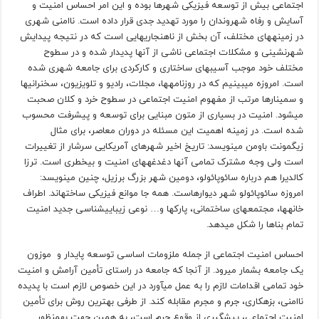
اجتماعی بیش از توسعه فیزیکی شهرها بوده و این امر احساس امنیت و
آسایش و رفاه شهروندان را مورد تهدید جدی قرار داده است. ناامنی شهری
در زمینه­های مختلف، آن بخش از ناهنجاری­هایی است که در نتیجه پیدایش
شهرنشینی و مشکلات اجتماعی ناشی از آن­ها پدیدار شده و در سطوح
مختلف خود موجب آسیب­های ساختاری و کارکردی برای جامعه شهری شده
است. امروزه می­بینیم که در روزنامه­ها، مجلات، رادیو و تلویزیون، سخنرانی­ها
و سمینارها مرتب از مفهوم امنیت اجتماعی در سطوح خرد و کلان صحبت
می­شود. امنیت در بسیاری از متون مبنایی برای توسعه و پیشرفت محسوب
شده است. در زمینه اهمیت این مسئله در دوران معاصر، برای مثال
زیگمونت باومن می­نویسد: تاریخ اخیر شهرهای آمریکایی سرشار از تغییرات
است ولی وجه مشترک تمامی آن­ها دغدغه­های امنیت و بی­خطری است. ترزا
کالدیرا هم درباره سائوپائولو، دومین شهر بزرگ برزیل، چنین می­نویسد:
امروزه سائوپائولو شهر دیوارهاست. همه جا موانع فیزیکی ساخته­اند. اطراف
خانه­ها، مجتمع­های ساختمانی، پارک­ها و… نوعی زیبایی­شناسی جدید امنیت
تمام بناها را شکل می­دهد.
احساس امنیت اجتماعی از جمله ملزومات اساسی توسعه پایدار و موزون
یک جامعه بشمار می­رود. از آن­جا که جامعه در راستای تأمین آرامش و امنیت
خود تمامی اقدامات لازم را به عمل می­آورد در این خصوص لازم است با پدیده
ناامنی، بزهکاری، جرم و مجرم مقابله کند. از طرفی بهترین روش برای تأمین
امنیت اجتماعی، پیشگیری از وقوع جرم است، به همین جهت به­منظور