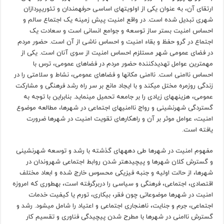
ارتقای آن، به عنوان یکی از اولویت­های اساسی حرفه­مندان و تئوری­پردازان
شهری تبدیل شده است. در واقع امنیت پیش زمینه یک اجتماع سالم و
احساس امنیت بستر ساز توسعه و جوامع انسانی است و سعادت یک
اجتماع در گرو حفظ و بقاء امنیت و احساس ناشی از آن است. حضور مردم
در فضای عمومی شهر مستلزم احساس امنیت از سوی آنان است. یکی از
مهم­ترین عوامل تهدیدکننده حضور مردم در فضاهای عمومی، ترس با
احساس ناامنی است. ناامنی مکان­ها و فضاهای عمومی، نشاط و سلامتی را در
زندگی روزمره مختل می­کند و با ایجاد مانع بر سر راه رشد فرهنگی و مشارکت
عمومی، هزینه­های زیادی را بر جامعه تحمیل می­نماید. بنابراین با توجه به
گستردگی شهرنشینی و رواج ناامنی­های اجتماعی در شهرها، مطالعه موضوع
امنیت، عوامل موثر بر آن و راهکارهای تقویت امنیت در شهرها ضرورت
یافته است.
مفهوم امنیت در شهرها طی دهه­های گذشته با رشد و توسعه شهرنشینی
و گسترش کلان شهرها و پیچیده­تر شدن روابط اجتماعی شهروندان در
شهرها، از حالت اولیه و جنبه فیزیکی محسوس خارج شده و ابعاد مختلف
اقتصادی، اجتماعی، فرهنگی و سیاسی را دربرگرفته است، به­طوری که امروزه
امنیت در شهرها موضوعاتی چون فقر، بیکاری، تورم یا کیفیت خدمات
اجتماعی، جرم و جنایت، ناهنجاری اجتماعی و اعتیاد را شامل می­شود. رشد و
گسترش ناامنی در شهرها با مطرح شدن پیچیدگی فناوری و تقسیم کار