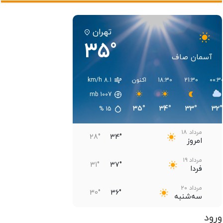
تهران
35°
آسمان صاف
00:3
21:30
18:30
اکنون
8.1 km/h
mb
1007
35°
34°
33°
32°
%
15
مرداد ۱۸
28°
34°
امروز
مرداد ۱۹
31°
37°
فردا
مرداد ۲۰
30°
36°
سه‌شنبه
ورود
مرداد ۲۱
30°
36°