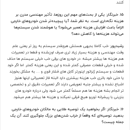
کنند.
15. خبرنگار: یکی از بحث‌های مهم این روزها، تأثیر مهندسی مدرن بر
هزینه نگه‌داری است. به نظر شما، آیا پیچیده‌تر شدن خودروهای خارجی
الزاماً باعث افزایش هزینه تعمیر می‌شود؟ یا هوشمند شدن سیستم‌ها
می‌تواند هزینه‌ها را کاهش دهد؟
رشیدپور:
خب کاملا بدیهی هستش هرچقدر سیستم به روز تر یعنی علم
وقت مهندسی و هزینه بسیار زیاد تری صرف اون‌شده و قطعا در تعمیرات
هم هزینه ها بیشتر میشه. در خودرو های برقی خب خیلی سیستم ها حذف
شده و خیلی قطعات مصرفی کمتر شده و این یعنی هزینه کمتر. اما اگر خود
قطعات و سیستم ژنراتور اینورتر کابل های فشار قوی و … به مشکل بخورند
یا حتی خود باتری خب هزینه بیشتری دارد البته فاز تعمیراتی اینها هنوز
اشباع نشده و بیشتر جنبه تعویضی دارند اگر تعمیرات دقیق تر و تخصصی
تر انجام بشه هزینه ها هم مسلماً کمتر می شود ولی درباره خودرو های
بنزینی با پیشرانه توربو هیچ‌ فرقی نمیکند و هزینه ها بیشتر هم میشود.
16. خبرنگار: اگر بخواهید یک توصیه طلایی به مالکان خودروهای خارجی
بدهید، توصیه‌ای که واقعاً از خراب شدن‌های بزرگ جلوگیری کند، آن یک
جمله چیست؟