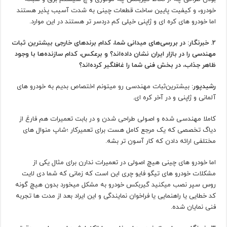
خودرو، و کیفیت پایین ساخت قطعات چینی به شدت آسیب پذیر هستند
اما خودرو های کره ای و ژاپنی خیلی کم دردسر تر هستند در این موارد.
2. خبرنگار: در بررسی‌های میدانی شما، کدام برندهای خارجی بیشترین ثبات
مهندسی را در بازار ایران نشان داده‌اند؟ و برعکس، کدام سازنده‌ها با وجود
ظاهر جذاب، در بخش فنی شما را غافلگیر کرده‌اند؟
رشیدپور:
بیشترین‌ثبات مهندسی رو میتونم اختصاص بدیم به خودرو های
آلمانی و ژاپنی و در آخر کره ای.
کاملا مهندسی شده و اصولی طراحی شدن و در بابت تعمیرات هم فارغ از
دیاگ تخصصی که یک مرجع کامل هست برای تعمیرکار ؛شاپ منوال های
مختلفی ارائه دادن که کار آسون تر بشه.
اما خودرو های چینی هیچ اصولی در تعمیرات ندارن برای مثال یکی از
مشکلات خودرو های تیگو فایو چری این است که زمانی که شما دی لایت
روس سپر نصب میکنید گیربکس خودرو به مشکل میخورد بدون هیچ گونه
کد خطایی یا راهنمایی یا فراخوان نمایندگی و این ایراد بعد از مدت ها تجربه
فنی نمایان شده.