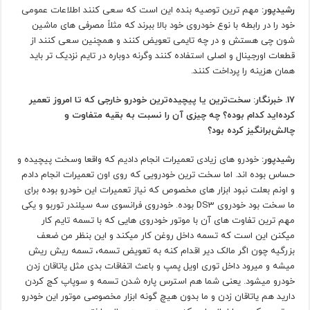
رشیدپور:
مهم ترین توصیه بنده این است که سعی کنند اطلاعات عمومی
خود را در رابطه با نوع خودروی خود بالا ببرند که مثلاً مصرفی های ماشین
شون چی‌ هستش و در چه تایمی تعویض کنند و همچنین سعی کنند از
قطعات اورجینال و اصلی استفاده کنند وگرنه دوباره در تایم نزدیک تر باید
همان هزینه را پرداخت کنند.
17. خبرنگار: سخت‌ترین یا پیچیده‌ترین خودرو خارجی که تا امروز تعمیر
کرده‌اید کدام بوده؟ چه چیزی آن را نسبت به بقیه متفاوت و
چالش‌برانگیز کرده بود؟
رشیدپور:
خودرو های زیادی تعمیرات انجام دادیم که واقعا وسخت پیچیده و
حساس بوده اند. اما سخت ترین خودرویی که روی اون تعمیرات انجام دادم
و اونم بعلت نبود ابزار های مخصوص که نیاز تعمیرات این خودرو بوده برای
ما سخت بود خودروی DS3 بوده. خودروی فرانسوی سه سیلندر توربو و یکی
مهم ترین تفاوت های آن با موتور خودروی هایی که با تسمه تایم کار
میکنن این است که تسمه داخل روغن کار میکند و این بنظر من ضعف
بزرگیه چون اگر مالک دیر اقدام کنه به تعویض تسمه، تسمه ریش ریش
میشه و میرود داخل توری اویل پمپ و باعث اتفاقات بدی مثل یاتاقان زدن
خودرو میشود. یعنی شما هم استرس پاره شدن تسمه و سوپاپ کج کردن
دارید هم یاتاقان زدن و ما بدون هیچ گونه ابزار مخصوصی موتور این خودرو