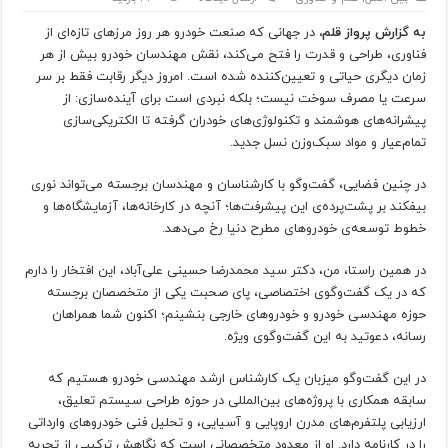
به گزارش پرواز قلم،
در جهانی که صنعت خودرو هر روز مرزهای تازه‌ای از
فناوری، طراحی و قدرت را فتح می‌کند، نقش مهندسان خودرو بیش از هر
زمان دیگری حیاتی و تعیین‌کننده شده است. امروز دیگر رقابت فقط بر سر
سرعت یا مصرف سوخت نیست؛ بلکه نبردی است برای آینده‌سازی: از
پیشرانه‌های هوشمند و تکنولوژی‌های خودران گرفته تا الکتریکی‌سازی
تمام‌عیار و مواد سبک‌وزن نسل جدید.
در چنین فضایی، گفت‌وگو با کارشناسان و مهندسان برجسته می‌تواند نوری
بیفکند بر پشت‌پرده‌ی این پیشرفت‌ها؛ آنچه در کارخانه‌ها، آزمایشگاه‌ها و
خطوط توسعه‌ی خودروهای مطرح دنیا رخ می‌دهد.
در همین راستا، من، دکتر سید محمدرضا حسینی علی‌آباد، این افتخار را دارم
که در یک گفت‌وگوی اختصاصی، پای صحبت یکی از متخصصان برجسته
حوزه مهندسی خودرو و خودروهای خارجی بنشینم؛ اکنون شما همراهان
رسانه، دعوتید به این گفت‌وگوی ویژه.
در این گفت‌وگو میزبان یک کارشناس ارشد مهندسی خودرو هستیم که
سابقه همکاری با پروژه‌های بین‌المللی در حوزه طراحی سیستم تعلیق،
ارزیابی پلتفرم‌های مدرن اروپایی و آسیایی، و تحلیل فنی خودروهای وارداتی
را در کارنامه دارد. او از معدود متخصصانی است که نگاهش ترکیبی از تجربه