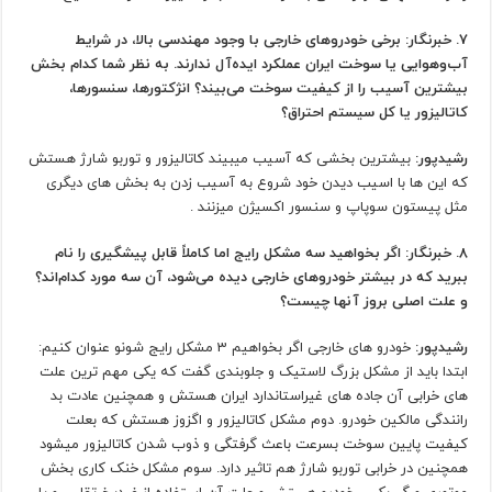
7. خبرنگار: برخی خودروهای خارجی با وجود مهندسی بالا، در شرایط
آب‌وهوایی یا سوخت ایران عملکرد ایده‌آل ندارند. به نظر شما کدام بخش
بیشترین آسیب را از کیفیت سوخت می‌بیند؟ انژکتورها، سنسورها،
کاتالیزور یا کل سیستم احتراق؟
رشیدپور:
بیشترین بخشی که آسیب میبیند کاتالیزور و توربو شارژ هستش
که این ها با اسیب دیدن خود شروع به آسیب زدن به بخش های دیگری
مثل پیستون سوپاپ و سنسور اکسیژن میزنند .
8. خبرنگار: اگر بخواهید سه مشکل رایج اما کاملاً قابل پیشگیری را نام
ببرید که در بیشتر خودروهای خارجی دیده می‌شود، آن سه مورد کدام‌اند؟
و علت اصلی بروز آنها چیست؟
رشیدپور:
خودرو های خارجی اگر بخواهیم 3 مشکل رایج شونو عنوان کنیم:
ابتدا باید از مشکل بزرگ لاستیک و جلوبندی گفت که یکی مهم ترین علت
های خرابی آن جاده های غیراستاندارد ایران هستش و همچنین عادت بد
رانندگی مالکین خودرو. دوم مشکل کاتالیزور و اگزوز هستش که بعلت
کیفیت پایین سوخت بسرعت باعث گرفتگی و ذوب شدن کاتالیزور میشود
همچنین در خرابی توربو شارژ هم تاثیر دارد. سوم مشکل خنک کاری بخش