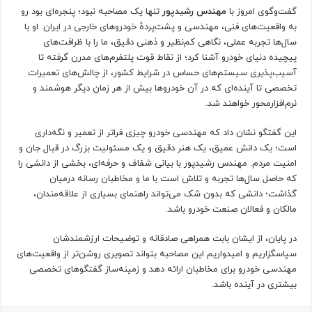
گفت‌وگوی امروز با
مهندس رشیدپور
تنها یک مصاحبه نبود؛ پنجره‌ای بود رو‌
به واقعیت‌های فنی، مهندسی و پشت‌پردهٔ خودروهای خارجی در ایران. او با
سال‌ها تجربه عملی، نگاهی کم‌نظیر و ذهنی دقیق، ما را با ظرافت‌های
پیچیده دنیای خودرو آشنا کرد؛ از نقاط قوت پلتفرم‌های مدرن گرفته تا
آسیب‌پذیری سیستم‌های حساس در شرایط کشور، از چالش‌های تعمیرات
تخصصی تا آینده‌ای که در آن خودروها بیش از هر زمان دیگر هوشمند و
نرم‌افزارمحور خواهند شد.
این گفتگو نشان داد که مهندسی خودرو چیزی فراتر از تعمیر و نگه‌داری
است؛ یک دانش عمیق، یک هنر دقیق و یک مسئولیت بزرگ در قبال جان و
امنیت مردم. مهندس رشیدپور با بیانی شفاف و حرفه‌ای، بخشی از دانشی را
که حاصل سال‌ها تجربه و تلاش است با ما و مخاطبان رسانه درمیان
گذاشت؛ دانشی که بدون شک می‌تواند راهنمای بسیاری از علاقه‌مندان،
مالکان و فعالان صنعت خودرو باشد.
در پایان، از ایشان بابت همراهی صادقانه و توضیحات ارزشمندشان
سپاسگزاریم و امیدواریم این مصاحبه بتواند تصویری روشن‌تر از واقعیت‌های
مهندسی خودرو برای مخاطبان ارائه دهد و زمینه‌ساز گفتگوهای تخصصی
بیشتری در آینده باشد.