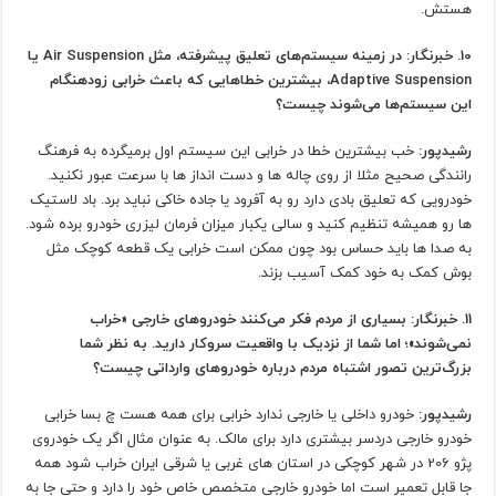
هستش.
10. خبرنگار: در زمینه سیستم‌های تعلیق پیشرفته، مثل Air Suspension یا
Adaptive Suspension، بیشترین خطاهایی که باعث خرابی زودهنگام
این سیستم‌ها می‌شوند چیست؟
رشیدپور:
خب بیشترین خطا در خرابی این سیستم اول برمیگرده به فرهنگ
رانندگی صحیح مثلا از روی چاله ها و دست انداز ها با سرعت عبور نکنید.
خودرویی که تعلیق بادی دارد رو به آفرود یا جاده خاکی نباید برد. باد لاستیک
ها رو همیشه تنظیم کنید و سالی یکبار میزان فرمان لیزری خودرو برده شود.
به صدا ها باید حساس بود چون ممکن است خرابی یک قطعه کوچک مثل
بوش کمک به خود کمک آسیب بزند.
11. خبرنگار: بسیاری از مردم فکر می‌کنند خودروهای خارجی «خراب
نمی‌شوند»؛ اما شما از نزدیک با واقعیت سروکار دارید. به نظر شما
بزرگ‌ترین تصور اشتباه مردم درباره خودروهای وارداتی چیست؟
رشیدپور:
خودرو داخلی یا خارجی ندارد خرابی برای همه هست چ بسا خرابی
خودرو خارجی دردسر بیشتری دارد برای مالک. به عنوان مثال اگر یک خودروی
پژو 206 در شهر کوچکی در استان های غربی یا شرقی ایران خراب شود همه
جا قابل تعمیر است اما خودرو خارجی متخصص خاص خود را دارد و حتی جا به