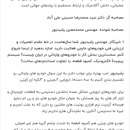
عملیاتی، دانش آکادمیک و ارتباط مستقیم با روندهای جهانی است.
مصاحبه گر: دکتر سید محمدرضا حسینی علی آباد
مصاحبه شونده: مهندس محمدمعین رشیدپور
1. خبرنگار: مهندس رشیدپور، شما سال‌هاست در خط مقدم تعمیرات و
ارزیابی فنی خودروهای خارجی فعالیت دارید. اجازه بدهید از اینجا شروع
کنم: سخت‌ترین بخش کار با خودروهای وارداتی در ایران چیست؟ سیستم
پیچیدهٔ الکترونیک، کمبود قطعه، یا تفاوت استانداردهای ساخت؟
رشیدپور:
خب بهتره برای جواب دادن به این سوال خودرو های وارداتی رو
تقسیم بندی کنیم به سه دسته۱ـ اروپایی ۲ـچینی و ۳ـکره ای ژاپنی.
برای خودروهای اروپایی مشکل عمده نداشتن دسترسی به قطعات اورجینال و
ابزار کار های به روز هستش به عنوان مثال خودرو های بنز و بی ام دبلیو
هرساله آپدیت نرم افزاری یونیت های ماشین رو دارن که به علت تحریم و
غیره ما دسترسی آنلاین به نمایندگی هارو نداریم زیاد.
خودرو های چینی هم کمبود قطعه به شدت چشم گیره هم غیر اصولی
بودن طراحی چه از لحاظ گیربکس چه موتوری و چ سیستم برق و شبکه