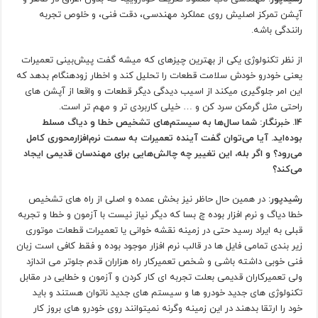
آپشن تمرکز اصلیش روی عملکرد مهندسی، دقت فنی، و خلوص تجربه
رانندگی باشه.
از نظر تکنولوژی یکی از بهترین چیزهای که میشه گفت پیش‌بینی تعمیرات
یعنی خودرو خودش سلامت قطعات را تحلیل کند و اخطار زودهنگام بدهد که
این امر جلوگیری میکند از اسیب دیدگی دیگر قطعات و واقعا از آپشن های
راحتی مثل گرمکن سرد کن و … خیلی کاربردی تر و مهم تر است.
14. خبرنگار: شما سال‌ها به سیستم‌های تشخیص خطا و دیاگ مسلط
بوده‌اید. آیا می‌توان گفت آینده تعمیرات به سمت نرم‌افزارمحوری کامل
می‌رود؟ و اگر بله، این تغییر چه چالش‌هایی برای مهندسان قدیمی ایجاد
می‌کند؟
رشیدپور:
در همین حال حاظر نیز بخش عمده و اصلی از راه های تشخیص
خطا دیاگ و نرم افزار بوده چ بسا که دیگر نیاز نیست با آزمون و خطا و تجربه
قبلی به ایراد رسید حتی در زمینه نقشه خوانی یا تعمیرات قطعات موتوری
زیر بندی تمامی فایل ها در قالب نرم افزار موجود بوده و فقط کافی است زبان
فنی خوبی داشته باشی و شخص تعمیرکار راه هزاران قدم جلوتر می اندازد
ولی تعمیرکاران قدیمی بعلت تجربه ای کار کردن و آزمون و خطایی در مقابل
تکنولوژی های جدید خودرو ها و سیستم های جدید ناتوان هستند و باید
خود را ارتقا بدهند در این زمینه وگرنه نمیتوانند روی خودرو های بروز کار