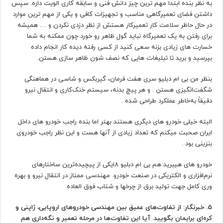
به نظر بنده ابتدا مهم ترین چیز دانش فنی و سابقه کاری الویت داره. سپس
داشتن فضای تعمیرگاهی مناسب و تجهیزات کافی و یکی از مهم ترین موارد
در حال حاظر سلامت کار تعمیرکار هستش از نظر دزدی نکردن و … همیشه
برای رفتن به یک تعمیرگاه نباید گول ظاهر رو خورد چون ممکنه به شما
خسارت های زیادی بزنه سعی کنید از کسی رفته دیده کار انجام داده
بپرسید و برید تا تبلیغات هایی که نصف شون ظاهر سازی هستن.
بنظر من بی ام دبلیو سری هفت فرمان، گیربکس و شاسی در هماهنگی
شگفت‌انگیزی هستن . و هر پیچ بدنه، سیستم خنک‌کاری و انتقال نیرو
دقیقاً به‌خاطر عملکرد طراحی شده .
البته خیلی خودرو های دیگری هستند بهتر اما بنده راجب خودرو های داخل
ایران صحبت میکنم که تعداد زیادی از آنها هست و این نظر راجب خودروی
بنزینی بود .
خودرو های هیبرید هم بی ام دبلیو i8یکی از پیچیده‌ترین ساختارهای
نرم‌افزاری و الکتریکی در صنعت خودرو. مهندسی ممتاز در انتقال نیرو و بهره
وری کامل جهت تولید برق از چرخها و شتاب فوق العاده.
5. خبرنگار: از تفاوت‌های عمیق بین مهندسی خودروهای اروپایی، ژاپنی و
کره‌ای برایمان بگویید. آیا این تفاوت‌ها در مرحله تعمیر و نگه‌داری هم