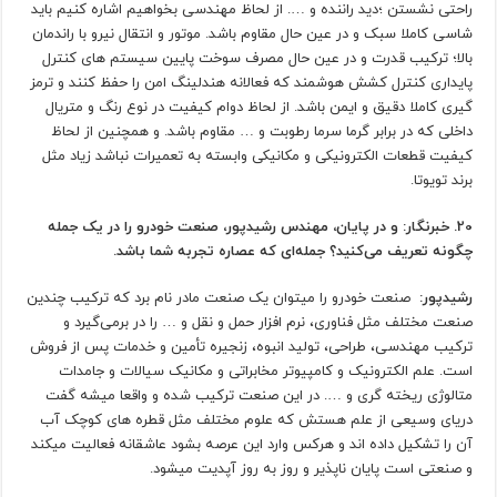
راحتی نشستن ؛دید راننده و …. از لحاظ مهندسی بخواهیم اشاره کنیم باید
شاسی کاملا سبک و در عین حال مقاوم باشد. موتور و انتقال نیرو با راندمان
بالا؛ ترکیب قدرت و در عین حال مصرف سوخت پایین سیستم های کنترل
پایداری کنترل کشش هوشمند که فعالانه هندلینگ امن را حفظ کنند و ترمز
گیری کاملا دقیق و ایمن باشد. از لحاظ دوام کیفیت در نوع رنگ و متریال
داخلی که در برابر گرما سرما رطوبت و … مقاوم باشد. و همچنین از لحاظ
کیفیت قطعات الکترونیکی و مکانیکی وابسته به تعمیرات نباشد زیاد مثل
برند تویوتا.
20. خبرنگار: و در پایان، مهندس رشیدپور، صنعت خودرو را در یک جمله
چگونه تعریف می‌کنید؟ جمله‌ای که عصاره تجربه شما باشد.
رشیدپور:
صنعت خودرو را میتوان یک صنعت مادر نام برد که ترکیب چندین
صنعت مختلف مثل فناوری، نرم افزار حمل و نقل و … را در برمی‌گیرد و
ترکیب مهندسی، طراحی، تولید انبوه، زنجیره تأمین و خدمات پس از فروش
است. علم الکترونیک و کامپیوتر مخابراتی و مکانیک سیالات و جامدات
متالوژی ریخته گری و …. در این صنعت ترکیب شده و واقعا میشه گفت
دریای وسیعی از علم هستش که علوم مختلف مثل قطره های کوچک آب
آن را تشکیل داده اند و هرکس وارد این عرصه بشود عاشقانه فعالیت میکند
و صنعتی است پایان ناپذیر و روز به روز آپدیت میشود.