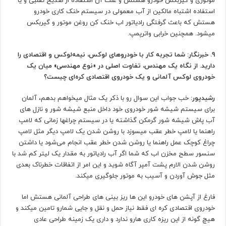
موتوری و گیربکس خودرو هستش و علت آن استفاده از ضدیخ تقلبی و یا
استفاده اشتباه مالکین از آب معمولی در سیستم خنک کاری خودرو
هستش که باعث گرفتگی رادیاتور اب خنک کن روغن موتور و گیربکس
میشود. همچنین خرابی واترپمپ.
9. خبرنگار: شما تجربه کار با خودروهای لوکس، نیمه‌لوکس و اقتصادی را
دارید. از نگاه یک مهندس، تفاوت اصلی در «نوع مهندسی» میان یک
خودروی لوکس آلمانی و یک خودروی اقتصادی کره‌ای چیست؟
رشیدپور:
خب جواب این سوال رو با ذکر یک مثال میخواهم بدهم، آلمان
برای سیستم شیشه شور خودروی خود داخل منبع شیشه شور و نازل های
آب پاش شیشه شور گرمکن گذاشته یا در سیستم چراغها زمانی که لامپ
راهنما یا لامپ خطر عقب میسوزد با روشن شدن یک لامپ دیگر مثل لامپ
چراغ کوچک عمل راهنما یا روشن شدن خطر عقب انجام می‌شود یا داشتن
سنسور‌ سطح مخزن اب که شما اگر آب رادیاتور به مقدار یک لیتر کم شد با
روشن شدن الارم پشت آمپر آگاه شوید و این امر از اتفاقات خطرناک بعدی
مثل جوش آوردن و آسیب به موتور جلوگیری میکند.
فارغ از آپشن های خودرو این ها ریز بینی های طراحی آلمانی هستش اما
خودروی اقتصادی کره ای فقط نیاز حمل و نقل و جایی شمارو تامین میکند و
هیچ گونه از این ریزه کاری هارو ندارد و داری یک زمینه طراحی عادی