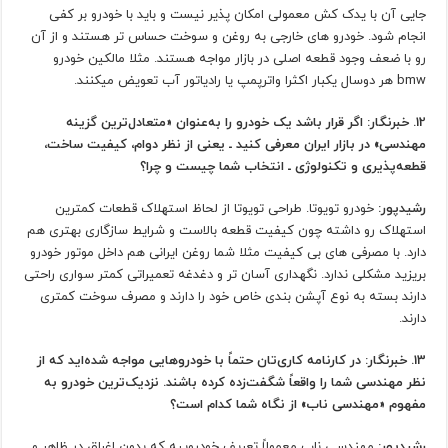
جایی آن با یدک کش معمولی امکان پذیر نیست و باید با خودرو بر کفی
انجام شود. خودرو های خارجی به روغن و سوخت حساس تر هستند و از آن
رو با ضعف وجود قطعه اصلی در بازار مواجه هستند. مثلا مالکین خودرو
bmw هر دوسال یکبار اکثرا واترپمپ یا رادیاتور آب تعویض میکنند.
12. خبرنگار: اگر قرار باشد یک خودرو را به‌عنوان «متعادل‌ترین گزینه
مهندسی» در بازار ایران معرفی کنید ـ یعنی از نظر دوام، کیفیت ساخت،
قطعه‌پذیری و تکنولوژی ـ انتخاب شما چیست و چرا؟
رشیدپور:
خودرو تویوتا. طراحی تویوتا از لحاظ استهلاک قطعات کمترین
استهلاک رو داشته چون کیفیت قطعه بالاست و شرایط سازگاری بهتری هم
دارد. با مصرفی های بی کیفیت مثلا شما روغن ایرانی هم داخل موتور خودرو
بریزید مشکلی ندارد. نگهداری آسان تر و دغدغه تعمیراتی کمتر سواری راحتی
دارند بسته به نوع آپشن بندی خاص خود را دارند و مصرف سوخت کمتری
دارند.
13. خبرنگار: در کارنامه کاری‌تان حتماً با خودروهایی مواجه شده‌اید که از
نظر مهندسی شما را واقعاً شگفت‌زده کرده باشند. نزدیک‌ترین خودرو به
مفهوم «مهندسی ناب» از نگاه شما کدام است؟
رشیدپور:
مهندسی ناب معمولاً تعریف خودروییه که بدون اغراق در ظاهر و