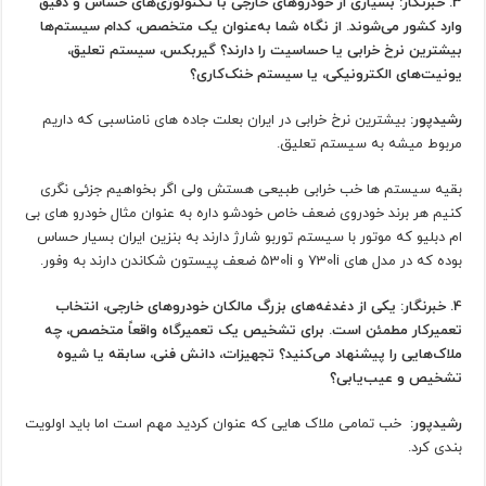
3. خبرنگار: بسیاری از خودروهای خارجی با تکنولوژی‌های حساس و دقیق
وارد کشور می‌شوند. از نگاه شما به‌عنوان یک متخصص، کدام سیستم‌ها
بیشترین نرخ خرابی یا حساسیت را دارند؟ گیربکس، سیستم تعلیق،
یونیت‌های الکترونیکی، یا سیستم خنک‌کاری؟
رشیدپور:
بیشترین نرخ خرابی در ایران بعلت جاده های نامناسبی که داریم
مربوط میشه به سیستم تعلیق.
بقیه سیستم ها خب خرابی طبیعی هستش ولی اگر بخواهیم جزئی نگری
کنیم هر برند خودروی ضعف خاص خودشو داره به عنوان مثال خودرو های بی
ام دبلیو که موتور با سیستم توربو شارژ دارند به بنزین ایران بسیار حساس
بوده که در مدل های 730li و 530li ضعف پیستون شکاندن دارند به وفور.
4. خبرنگار: یکی از دغدغه‌های بزرگ مالکان خودروهای خارجی، انتخاب
تعمیرکار مطمئن است. برای تشخیص یک تعمیرگاه واقعاً متخصص، چه
ملاک‌هایی را پیشنهاد می‌کنید؟ تجهیزات، دانش فنی، سابقه یا شیوه
تشخیص و عیب‌یابی؟
رشیدپور:
خب تمامی ملاک هایی که عنوان کردید مهم است اما باید اولویت
بندی کرد.