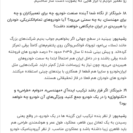
رو تعمیر کردیم با ابراز هایی که بصورت دست ساز ساختیم.
18. خبرنگار: از نگاه شما آینده صنعت خودرو، چه برای تعمیرکاران و چه
برای مهندسان، به چه سمتی می‌رود؟ آیا خودروهای تمام‌الکتریکی، خودران
یا هیبریدی در ایران جایگاهی خواهند داشت؟
رشیدپور:
ببینید در سطح جهانی اگر بخواهیم جواب بدیم شرکت‌های بزرگ
مانند تسلا،، بی‌ام‌و، تویوتا، فولکس‌واگن روی پلتفرم‌های کاملاً برقی تمرکز
کرده‌اند. و پیش بینی شده تا سال 2035 حدود 60 درصد خودرو های فروخته
شده برقی باشند و در داخل ایران هم احتمالاً ابتدا به سمت خودروهای
هیبریدی می‌رود چون نیاز به زیرساخت شارژ کم‌تر دارند. شرکت‌هایی مثل
ایران‌خودرو و سایپا هم قطعا از همکاری با برندهای چینی استفاده میکنند.
خودرو های خودران هم فعلا در فاز تحقیقاتی هستند.
19. خبرنگار: اگر قرار باشد ترکیب ایده‌آلِ «مهندسی»، «دوام»، «طراحی» و
«تکنولوژی» را در یک خودرو جمع کنید، ویژگی‌های آن خودرو چه خواهد
بود؟
رشیدپور:
از نظر بنده ترکیب این گزینه ها در یک خودرو، در واقع یعنی
رسیدن به یک تعادل بین ظاهر، عملکرد، طول عمر و هوشمندی طراحی هم
باید ظاهری زیبا داشته باشد و عملکردی مناسب. از نظر آیرودینامیک خودرو