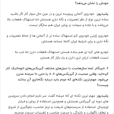
خودش را نشان می‌دهد؟
رشیدپور:
خودروی آلمانی پیچیده ترین و در عین حال سوار کار اگر باشید
ساده ترین نوع از نظر تعمیرات و نگه داری هستش اما استهلاک قطعات بالا
می‌باشد و با جاده و سوخت و روغن ایران هم سازگار نیست .
خودروی ژاپنی خودروی کم استهلاک ساده تر از آلمانی ها از لحاظ تعمیرات و
نگه داری و برای شرایط ایران کاملا مساعد هستش.
خودرو های کره ای هم ساده هستن استهلاک قطعات دارن اما خب به
نسبت قطعات ارزان تری دارن و رند بازار کار هستن.
6. خبرنگار: شما سال‌هاست با نسل‌های مختلف گیربکس‌های اتوماتیک کار
کرده‌اید. وقتی صحبت از گیربکس‌های ۶، ۸ یا حتی ۱۰ سرعته مدرن
می‌شود، مهم‌ترین نکته‌ای که مردم باید درباره نگه‌داری آن بدانند
چیست؟
رشیدپور:
مهم ترین نکته ای که میشه گفت: سر تایم انجام دادن سرویس
های دوره ای گیربکس هستش و همچنین استفاده از روغن و فیلتر
اورجینال. استفاده از سیستم‌های شیفت و ترمز مناسب، جلوگیری از شروع
و توقف ناگهانی، و رانندگی با سرعت مناسب و تغییرات سرعت صحیح.