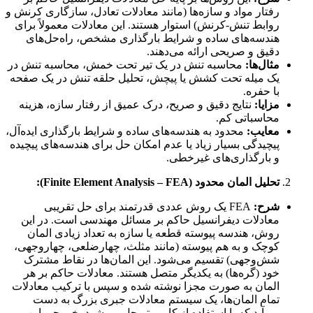
رفتار مواد و سازه‌ها (مانند معادلات تعادل، سازگاری کرنش و
روابط تنش-کرنش) استوار هستند. این معادلات معمولاً برای
هندسه‌های ساده و شرایط بارگذاری مشخص، راه‌حل‌های
دقیق و صریحی ارائه می‌دهند.
مثال‌ها:
محاسبه تنش در یک تیر تحت خمش، محاسبه تنش در
یک میله تحت کشش یا پیچش، تحلیل حلقه تنش در یک صفحه
با حفره.
مزایا:
نتایج دقیق و صریح، درک عمیق از رفتار سازه، هزینه
محاسباتی کم.
معایب:
محدود به هندسه‌های ساده و شرایط بارگذاری ایده‌آل،
پیچیدگی بسیار زیاد یا عدم امکان حل برای هندسه‌های پیچیده
و بارگذاری‌های غیرخطی.
تحلیل المان محدود (Finite Element Analysis – FEA):
شرح:
FEA یک روش عددی قدرتمند برای حل تقریبی
معادلات دیفرانسیل حاکم بر مسائل مهندسی است. در این
روش، هندسه پیوسته قطعه یا سازه به تعداد زیادی المان
کوچک و به هم پیوسته (مانند مثلث، چهارضلعی، چهاروجهی،
شش‌وجهی) تقسیم می‌شود. این المان‌ها در نقاط مشترک
خود (گره‌ها) به یکدیگر متصل هستند. معادلات حاکم بر هر
المان به صورت مجزا نوشته شده و سپس با ترکیب معادلات
تمام المان‌ها، یک سیستم معادلات جبری بزرگ به دست
می‌آید که با استفاده از کامپیوتر حل می‌شود. خروجی این