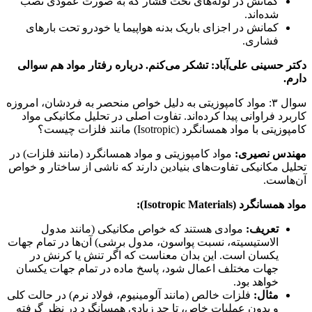
کمانش در لوله‌های تحت فشار که به صورت عمودی نصب
شده‌اند.
کمانش در اجزای باریک بدنه هواپیما یا خودرو تحت بارهای
فشاری.
دکتر حسینی علی‌آباد: تشکر می‌کنم. درباره رفتار مواد هم سوالی
دارم.
سوال ۳: مواد کامپوزیتی به دلیل خواص منحصر به فردشان، امروزه
کاربرد فراوانی پیدا کرده‌اند. تفاوت اصلی در تحلیل مکانیکی مواد
کامپوزیتی با مواد همسانگرد (Isotropic) مانند فلزات چیست؟
مهندس نصیری:
مواد کامپوزیتی و مواد همسانگرد (مانند فلزات) در
تحلیل مکانیکی تفاوت‌های بنیادین دارند که ناشی از ساختار و خواص
آن‌هاست.
مواد همسانگرد (Isotropic Materials):
تعریف:
موادی هستند که خواص مکانیکی (مانند مدول
الاستیسیته، نسبت پواسون، مدول برشی) آن‌ها در تمام جهات
یکسان است. این بدان معناست که اگر تنش یا کرنش در
جهات مختلف اعمال شود، پاسخ ماده در تمام جهات یکسان
خواهد بود.
مثال:
فلزات خالص (مانند آلومینیوم، فولاد نرم) در حالت کلی
و بدون عملیات خاص، تا حد زیادی همسانگرد در نظر گرفته