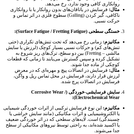
روانکاری کافی وجود ندارد، رخ می‌دهد.
مثال:
فرسایش در یاتاقان‌های بدون روانکار یا با روانکاری
ناکافی، گیر کردن (Galling) سطوح فلزی در اثر تماس و
حرکت نسبی.
خستگی سطحی (Surface Fatigue / Fretting Fatigue):
مکانیزم:
زمانی رخ می‌دهد که تحت تنش‌های تکراری (حتی
تنش‌های کم) و حرکات نسبی بسیار کوچک (لرزش یا سایش
مالشی – Fretting) بین دو سطح، ترک‌های ریز شروع به
تشکیل کرده و سپس گسترش می‌یابند تا زمانی که قطعات
کوچکی از ماده جدا شوند.
مثال:
فرسایش در اتصالات پیچ و مهره‌ای که در معرض
لرزش قرار دارند، فرسایش در محل تماس ریل و واگن،
فرسایش در اتصالات پرچ شده.
سایش فرسایشی-خوردگی (Corrosive Wear /
Electrochemical Wear):
مکانیزم:
این نوع فرسایش ترکیبی از اثرات خوردگی شیمیایی
یا الکتروشیمیایی و اثرات مکانیکی (مانند سایش خراشی یا
چسبندگی) است. لایه‌های سطحی که در اثر خوردگی ضعیف
یا اکسید شده‌اند، به راحتی توسط نیروهای مکانیکی از سطح
جدا می‌شوند.