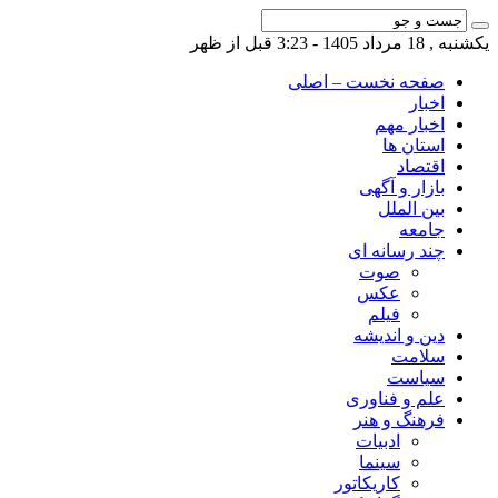
یکشنبه , 18 مرداد 1405 - 3:23 قبل از ظهر
صفحه نخست – اصلی
اخبار
اخبار مهم
استان ها
اقتصاد
بازار و آگهی
بین الملل
جامعه
چند رسانه ای
صوت
عکس
فیلم
دین و اندیشه
سلامت
سیاست
علم و فناوری
فرهنگ و هنر
ادبیات
سینما
کاریکاتور