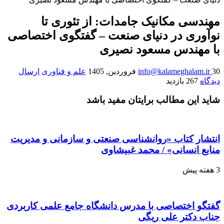
مهندسی مکانیک جامدات: از تئوری تا
نوآوری در دنیای صنعت – گفتگوی اختصاصی
با مهندس مسعود نصیری
30 فروردین, 1405
info@kalameghalam.ir
علم و فناوری
ارسال
دیدگاه
267 بازدید
شاید این مطالب برایتان مفید باشد
انتشار کتاب «روانشناسی صنعتی و سازمانی و مدیریت
منابع انسانی» / محمد غبیشاوی
3 هفته پیش
گفتگو اختصاصی با مدرس دانشگاه جامع علمی کاربردی
جناب دکتر علی ریگی