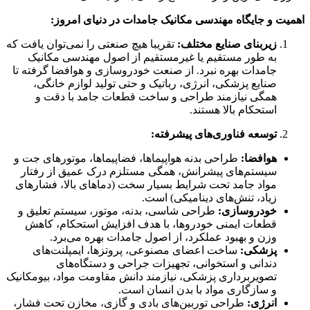
اهمیت و جایگاه مهندسی مکانیک جامدات در دنیای امروز:
زیربنای صنایع مختلف:
تقریبا هیچ صنعتی را نمی‌توان یافت که
به طور مستقیم یا غیرمستقیم از اصول مهندسی مکانیک
جامدات بهره نبرد. از صنعت خودروسازی و هوافضا گرفته تا
صنایع پزشکی، انرژی، رباتیک و حتی تولید لوازم خانگی،
همگی نیازمند طراحی و ساخت قطعات جامد با دقت و
استحکام بالا هستند.
توسعه فناوری‌های پیشرفته:
هوافضا:
طراحی بدنه هواپیماها، فضاپیماها، موتورهای جت و
سیستم‌های پیشرانش، همگی مستلزم درک عمیق از رفتار
مواد جامد تحت شرایط بسیار سخت (دماهای بالا، فشارهای
زیاد، تنش‌های دینامیکی) است.
خودروسازی:
طراحی شاسی، بدنه، موتور، سیستم تعلیق و
قطعات ایمنی خودروها، با هدف افزایش استحکام، کاهش
وزن و بهبود عملکرد، از اصول جامدات بهره می‌برد.
پزشکی:
ساخت اعضای مصنوعی، پروتزها، ایمپلنت‌های
دندانی و استخوانی، تجهیزات جراحی و دستگاه‌های
تصویربرداری پزشکی، نیازمند دانش مقاومت مواد، بیومکانیک
و سازگاری مواد با بدن انسان است.
انرژی:
طراحی توربین‌های بادی و گازی، مخازن تحت فشار،