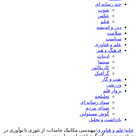
چند رسانه ای
صوت
عکس
فیلم
دین و اندیشه
سلامت
سیاست
علم و فناوری
فرهنگ و هنر
ادبیات
سینما
کاریکاتور
گرافیک
نفت و گاز
ورزشی
پرواز قلم
تحلیلچه
سواد رسانه ای
صدای مردم
گوش مسئولین
یادداشت و تحلیل
خانه
/
علم و فناوری
/
مهندسی مکانیک جامدات: از تئوری تا نوآوری در
دنیای صنعت – گفتگوی اختصاصی با مهندس مسعود نصیری