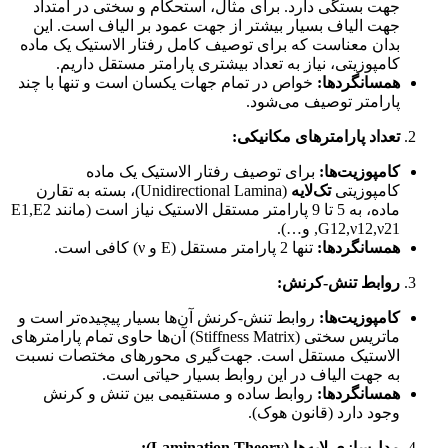
جهت بستگی دارد. برای مثال، استحکام و سختی در امتداد
جهت الیاف بسیار بیشتر از جهت عمود بر الیاف است. این
بدان معناست که برای توصیف کامل رفتار الاستیک یک ماده
کامپوزیتی، نیاز به تعداد بیشتری پارامتر مستقل داریم.
همسانگردها:
خواص در تمام جهات یکسان است و تنها با چند
پارامتر توصیف می‌شود.
تعداد پارامترهای مکانیکی:
کامپوزیت‌ها:
برای توصیف رفتار الاستیک یک ماده
کامپوزیتی
تک‌لایه
(Unidirectional Lamina)، بسته به تقارن
ماده، به 5 تا 9 پارامتر مستقل الاستیک نیاز است (مانند
2
E
,
1
E
21
ν
,
12
ν
,
12
G
,
و…).
همسانگردها:
تنها 2 پارامتر مستقل (E و
ν
) کافی است.
روابط تنش-کرنش:
کامپوزیت‌ها:
روابط تنش-کرنش آن‌ها بسیار پیچیده‌تر است و
ماتریس سختی (Stiffness Matrix) آن‌ها حاوی تمام پارامترهای
الاستیک مستقل است. جهت‌گیری محورهای مختصات نسبت
به جهت الیاف در این روابط بسیار حیاتی است.
همسانگردها:
روابط ساده و مستقیمی بین تنش و کرنش
وجود دارد (قانون هوک).
مدل‌سازی لایه‌ها (Lamination Theory):