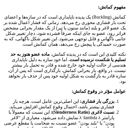
مفهوم کمانش:
کمانش (Buckling) یک پدیده ناپایداری است که در سازه‌ها و اعضای
تحت بار فشاری محوری رخ می‌دهد. زمانی که فشار اعمال شده بر
یک عضو لاغر و بلند (مانند ستون یا تیر) از یک مقدار بحرانی مشخص
فراتر رود، عضو به جای اینکه صرفاً فشرده شود، دچار تغییر شکل
جانبی ناگهانی و قابل توجهی می‌شود. این تغییر شکل ناگهانی، که به
صورت خمیدگی یا پیچش رخ می‌دهد، همان کمانش است.
نکته کلیدی این است که در پدیده کمانش،
ماده عضو هنوز به حد
تسلیم یا شکست نرسیده است
، اما خود سازه به دلیل ناپایداری
هندسی از حالت اولیه خود خارج شده و قادر به تحمل بار بیشتر
نیست. در واقع، بار بحرانی کمانش، بارگذاری است که پس از آن،
سازه قادر به بازگشت به شکل اولیه خود پس از حذف بار نخواهد
بود.
عوامل مؤثر در وقوع کمانش:
بزرگی بار فشاری:
این اصلی‌ترین عامل است. هرچه بار
فشاری بیشتر باشد، احتمال وقوع کمانش افزایش می‌یابد.
نسبت لاغری (Slenderness Ratio):
این نسبت که معمولاً با
پارامتر
λ
λ \lambda
نمایش داده می‌شود، معیاری از “لاغر
بودن” یا “بلند بودن” عضو نسبت به ضخامت یا مقطع عرضی