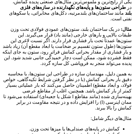
یکی از رایج‌ترین و ملموس‌ترین مثال‌های صنعتی پدیده کمانش،
در
طراحی ستون‌ها و پایه‌های نگهدارنده در سازه‌های فلزی
بلند
مانند ساختمان‌های بلندمرتبه، دکل‌های مخابراتی، یا سکوهای
نفتی است.
مثال:
در یک ساختمان بلند، ستون‌های عمودی فولادی تحت وزن
طبقات بالایی و بارهای خارجی (مانند باد) قرار می‌گیرند. این
ستون‌ها عمدتاً تحت بار فشاری قرار دارند. اگر نسبت لاغری این
ستون‌ها (طول ستون تقسیم بر ضخامت یا ابعاد مقطع آن) زیاد باشد
و بار فشاری از مقدار بحرانی کمانش فراتر رود، ستون به جای اینکه
فقط فشرده شود، ممکن است دچار خمیدگی جانبی شدید شود. این
پدیده می‌تواند منجر به فروپاشی کل سازه گردد.
به همین دلیل، مهندسان سازه در طراحی این ستون‌ها، با محاسبه
دقیق بار بحرانی کمانش (با در نظر گرفتن شرایط تکیه‌گاهی، خواص
فولاد، و ابعاد مقطع) اطمینان حاصل می‌کنند که بار عملیاتی بسیار
کمتر از بار کمانش باشد. همچنین، اغلب از مقاطع عرضی
بهینه‌سازی شده (مانند مقاطع I شکل یا جعبه‌ای) استفاده می‌شود تا
ممان اینرسی (I) را افزایش داده و در نتیجه مقاومت در برابر
کمانش را بالا ببرند.
مثال‌های دیگر شامل:
کمانش در پایه‌های صندلی‌ها یا میزها تحت وزن.