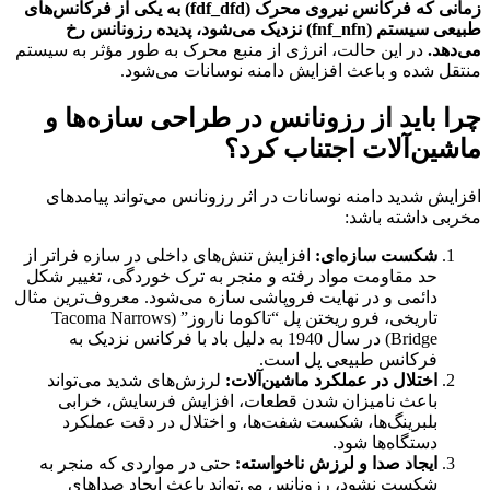
زمانی که فرکانس نیروی محرک (
d
f
fdf_d
) به یکی از فرکانس‌های
طبیعی سیستم (
n
f
fnf_n
) نزدیک می‌شود، پدیده رزونانس رخ
می‌دهد.
در این حالت، انرژی از منبع محرک به طور مؤثر به سیستم
منتقل شده و باعث افزایش دامنه نوسانات می‌شود.
چرا باید از رزونانس در طراحی سازه‌ها و
ماشین‌آلات اجتناب کرد؟
افزایش شدید دامنه نوسانات در اثر رزونانس می‌تواند پیامدهای
مخربی داشته باشد:
شکست سازه‌ای:
افزایش تنش‌های داخلی در سازه فراتر از
حد مقاومت مواد رفته و منجر به ترک خوردگی، تغییر شکل
دائمی و در نهایت فروپاشی سازه می‌شود. معروف‌ترین مثال
تاریخی، فرو ریختن پل “تاکوما ناروز” (Tacoma Narrows
Bridge) در سال 1940 به دلیل باد با فرکانس نزدیک به
فرکانس طبیعی پل است.
اختلال در عملکرد ماشین‌آلات:
لرزش‌های شدید می‌تواند
باعث نامیزان شدن قطعات، افزایش فرسایش، خرابی
بلبرینگ‌ها، شکست شفت‌ها، و اختلال در دقت عملکرد
دستگاه‌ها شود.
ایجاد صدا و لرزش ناخواسته:
حتی در مواردی که منجر به
شکست نشود، رزونانس می‌تواند باعث ایجاد صداهای