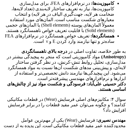
کامپوزیت‌ها:
در نرم‌افزارهای FEA، برای مدل‌سازی
کامپوزیت‌ها، نیاز به تعریف ساختار لایه‌بندی (تعداد لایه‌ها،
ضخامت هر لایه، جهت‌گیری الیاف در هر لایه) و انتخاب
معیارهای شکست مناسب است. المان‌های مورد استفاده
معمولاً المان‌های پوسته (Shell elements) یا المان‌های حجمی
(Solid elements) با قابلیت تعریف خواص ناهمسانگرد هستند.
همسانگردها:
تعریف خواص همسانگرد در نرم‌افزارهای FEA
ساده‌تر و تنها نیازمند وارد کردن E و
ν
است.
به طور خلاصه، تفاوت اصلی در
درجه بالای ناهمسانگردی
(Anisotropy)
مواد کامپوزیتی است که منجر به پیچیدگی بیشتر در
مدل‌سازی، تحلیل روابط تنش-کرنش، در نظر گرفتن ساختار
لایه‌ای، و پیش‌بینی مدهای شکست آن‌ها نسبت به مواد همسانگرد
می‌شود. این پیچیدگی‌ها نیازمند دانش تخصصی‌تر و استفاده از
ابزارها و نرم‌افزارهای مهندسی پیشرفته‌تر است.
دکتر حسینی علی‌آباد: فرسودگی و شکست مواد نیز از چالش‌های
اساسی هستند.
سوال ۴: مکانیزم‌های اصلی فرسایش (Wear) در قطعات مکانیکی
کدامند؟ و چگونه می‌توان عمر مفید قطعات را در برابر فرسایش
افزایش داد؟
مهندس نصیری:
فرسایش (Wear) یکی از مهم‌ترین عوامل
محدودکننده عمر مفید قطعات مکانیکی است. این پدیده به از دست