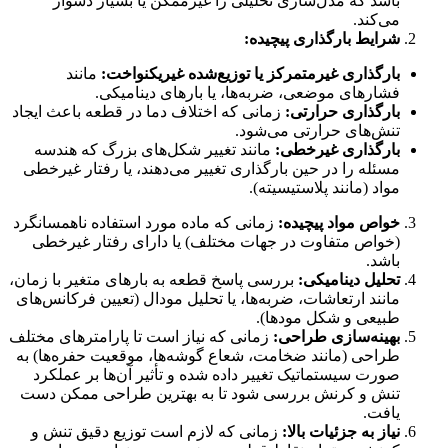
باشد که مدل‌سازی تحلیلی را غیرممکن یا بسیار دشوار
می‌کند.
شرایط بارگذاری پیچیده:
بارگذاری غیرمتمرکز یا توزیع‌شده غیریکنواخت:
مانند
فشارهای موضعی، ضربه‌ها، یا بارهای دینامیکی.
بارگذاری حرارتی:
زمانی که اختلاف دما در قطعه باعث ایجاد
تنش‌های حرارتی می‌شود.
بارگذاری غیرخطی:
مانند تغییر شکل‌های بزرگ که هندسه
مسئله را در حین بارگذاری تغییر می‌دهند، یا رفتار غیرخطی
مواد (مانند پلاستیسیته).
خواص مواد پیچیده:
زمانی که ماده مورد استفاده ناهمسانگرد
(خواص متفاوت در جهات مختلف) یا دارای رفتار غیرخطی
باشد.
تحلیل دینامیکی:
بررسی پاسخ قطعه به بارهای متغیر با زمان،
مانند ارتعاشات، ضربه‌ها، یا تحلیل مودال (تعیین فرکانس‌های
طبیعی و شکل مودها).
بهینه‌سازی طراحی:
زمانی که نیاز است تا پارامترهای مختلف
طراحی (مانند ضخامت، شعاع گوشه‌ها، موقعیت حفره‌ها) به
صورت سیستماتیک تغییر داده شده و تأثیر آن‌ها بر عملکرد
تنش و کرنش بررسی شود تا به بهترین طراحی ممکن دست
یافت.
نیاز به جزئیات بالا:
زمانی که لازم است توزیع دقیق تنش و