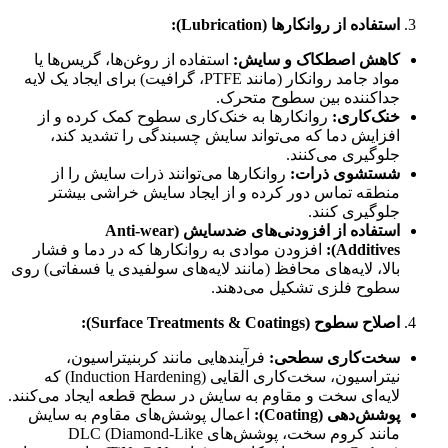
استفاده از روانکارها (Lubrication):
کاهش اصطکاک و سایش:
استفاده از روغن‌ها، گریس‌ها یا
مواد جامد روانکار (مانند PTFE، گرافیت) برای ایجاد یک لایه
جداکننده بین سطوح متحرک.
خنک‌کاری:
روانکارها به خنک‌کاری سطوح کمک کرده و از
افزایش دما که می‌تواند سایش چسبندگی را تشدید کند،
جلوگیری می‌کنند.
شستشوی ذرات:
روانکارها می‌توانند ذرات سایش را از
منطقه تماس دور کرده و از ایجاد سایش خراشی بیشتر
جلوگیری کنند.
استفاده از افزودنی‌های ضدسایش (Anti-wear
Additives):
افزودن موادی به روانکارها که در دما و فشار
بالا، لایه‌های محافظ (مانند لایه‌های سولفیدی یا فسفاتی) روی
سطوح فلزی تشکیل می‌دهند.
اصلاح سطوح (Surface Treatments & Coatings):
سخت‌کاری سطحی:
فرآیندهایی مانند کربنیتراسیون،
نیتراسیون، سخت‌کاری القایی (Induction Hardening) که
لایه‌ای سخت و مقاوم به سایش در سطح قطعه ایجاد می‌کنند.
پوشش‌دهی (Coating):
اعمال پوشش‌های مقاوم به سایش
مانند کروم سخت، پوشش‌های DLC (Diamond-Like