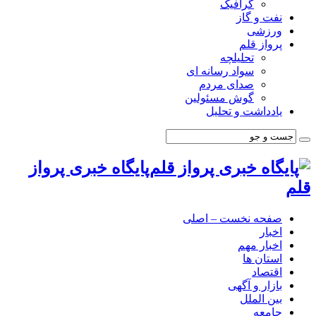
گرافیک
نفت و گاز
ورزشی
پرواز قلم
تحلیلچه
سواد رسانه ای
صدای مردم
گوش مسئولین
یادداشت و تحلیل
پایگاه خبری پرواز
قلم
صفحه نخست – اصلی
اخبار
اخبار مهم
استان ها
اقتصاد
بازار و آگهی
بین الملل
جامعه