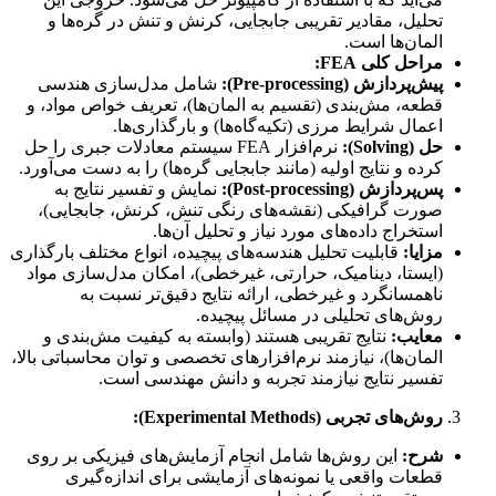
تحلیل، مقادیر تقریبی جابجایی، کرنش و تنش در گره‌ها و
المان‌ها است.
مراحل کلی FEA:
پیش‌پردازش (Pre-processing):
شامل مدل‌سازی هندسی
قطعه، مش‌بندی (تقسیم به المان‌ها)، تعریف خواص مواد، و
اعمال شرایط مرزی (تکیه‌گاه‌ها) و بارگذاری‌ها.
حل (Solving):
نرم‌افزار FEA سیستم معادلات جبری را حل
کرده و نتایج اولیه (مانند جابجایی گره‌ها) را به دست می‌آورد.
پس‌پردازش (Post-processing):
نمایش و تفسیر نتایج به
صورت گرافیکی (نقشه‌های رنگی تنش، کرنش، جابجایی)،
استخراج داده‌های مورد نیاز و تحلیل آن‌ها.
مزایا:
قابلیت تحلیل هندسه‌های پیچیده، انواع مختلف بارگذاری
(ایستا، دینامیک، حرارتی، غیرخطی)، امکان مدل‌سازی مواد
ناهمسانگرد و غیرخطی، ارائه نتایج دقیق‌تر نسبت به
روش‌های تحلیلی در مسائل پیچیده.
معایب:
نتایج تقریبی هستند (وابسته به کیفیت مش‌بندی و
المان‌ها)، نیازمند نرم‌افزارهای تخصصی و توان محاسباتی بالا،
تفسیر نتایج نیازمند تجربه و دانش مهندسی است.
روش‌های تجربی (Experimental Methods):
شرح:
این روش‌ها شامل انجام آزمایش‌های فیزیکی بر روی
قطعات واقعی یا نمونه‌های آزمایشی برای اندازه‌گیری