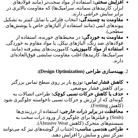
افزایش سختی:
استفاده از مواد سخت‌تر (مانند فولادهای
ابزار، کاربیدهای سمانته، سرامیک‌ها) که مقاومت بالاتری در
برابر سایش خراشی دارند.
مقاومت به چسبندگی:
انتخاب فلزاتی با تمایل کمتر به تشکیل
پیوندهای اتمی (مانند استفاده از آلیاژهای خاص یا پوشش‌های
سطحی).
مقاومت به خوردگی:
در محیط‌های خورنده، استفاده از
فولادهای ضد زنگ، آلیاژهای نیکل، یا مواد مقاوم به خوردگی.
استفاده از مواد کامپوزیتی:
کامپوزیت‌های پیشرفته (مانند
سرامیک‌ها، کاربیدها) اغلب مقاومت سایشی فوق‌العاده‌ای
دارند.
بهینه‌سازی طراحی (Design Optimization):
کاهش فشار تماس:
توزیع بار بر روی سطح تماس بزرگتر
برای کاهش فشار موضعی.
حذف یا کاهش حرکات نسبی کوچک:
طراحی اتصالات به
گونه‌ای که از لرزش و حرکات نسبی ناخواسته جلوگیری شود
(کاهش Fretting).
محافظت در برابر ذرات خارجی:
استفاده از درزبندی‌ها
(Seals) و فیلترها برای جلوگیری از ورود ذرات سخت به
سیستم‌های متحرک (کاهش Abrasive Wear).
طراحی هندسی مناسب:
اجتناب از گوشه‌های تیز که می‌توانند
تمرکز تنش و سایش را افزایش دهند.