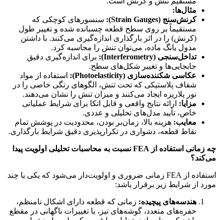
مستقیم تنش و کرنش است.
مثال‌ها:
کرنش‌سنج (Strain Gauges):
سنسورهای کوچکی که
مستقیماً بر روی سطح قطعه چسبانده شده و تغییر طول
(کرنش) را در اثر بارگذاری اندازه‌گیری می‌کنند. با داشتن
مدول یانگ ماده، می‌توان تنش را محاسبه کرد.
تداخل‌سنجی (Interferometry):
برای اندازه‌گیری دقیق
جابجایی‌ها و تغییر شکل‌های سطح.
عکاسی شکننده‌سازی (Photoelasticity):
استفاده از مواد
شفاف پلاستیکی که تحت تنش، الگوهای رنگی خاصی را در
نور پلاریزه ایجاد می‌کنند و میزان تنش را نشان می‌دهند.
مزایا:
ارائه نتایج واقعی و قابل اتکا برای شرایط عملیاتی
خاص، تأیید مدل‌های تحلیلی و عددی.
معایب:
هزینه بالا، زمان‌بر بودن، محدودیت در پوشش تمام
نقاط قطعه، دشواری در تکرارپذیری دقیق شرایط بارگذاری.
چه زمانی استفاده از FEA نسبت به محاسبات تحلیلی اولویت پیدا
می‌کند؟
استفاده از FEA زمانی ضروری و اولویت‌دار می‌شود که یکی یا چند
مورد از شرایط زیر برقرار باشد:
هندسه‌های پیچیده:
زمانی که قطعه دارای اشکال نامنظم،
حفره‌های متعدد، گوشه‌های تیز، یا تغییرات ناگهانی در مقطع