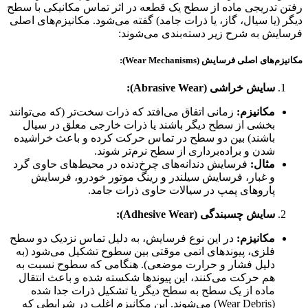
رفتن تدریجی ماده از سطح یک قطعه در اثر تماس مکانیکی با سطح
دیگر (یا سیال، گاز، یا ذرات جامد) گفته می‌شود. مکانیزم‌های اصلی
فرسایش به شرح زیر دسته‌بندی می‌شوند:
مکانیزم‌های اصلی فرسایش (Wear Mechanisms):
سایش خراشی (Abrasive Wear):
مکانیزم:
زمانی اتفاق می‌افتد که ذرات سخت‌تر (که می‌توانند
بخشی از سطح دیگر باشند یا ذرات خارجی معلق در سیال
باشند) بین دو سطح در تماس حرکت کرده و باعث خراشیده
شدن و براده‌برداری از سطح نرم‌تر شوند.
مثال:
فرسایش دندانه‌های چرخ‌دنده در محیط‌های حاوی گرد
و غبار، فرسایش سیلندر و رینگ موتور خودرو، فرسایش
پاروهای پمپ در سیالات حاوی ذرات جامد.
سایش چسبندگی (Adhesive Wear):
مکانیزم:
در این نوع فرسایش، به دلیل تماس نزدیک دو سطح
فلزی، پیوندهای اتمی موقتی بین سطوح تشکیل می‌شود (به
دلیل فشار و حرارت موضعی). هنگامی که سطوح نسبت به
هم حرکت می‌کنند، این پیوندها شکسته شده و باعث انتقال
ماده از یک سطح به سطح دیگر یا تشکیل ذرات جدا شده
(Wear Debris) می‌شوند. این مکانیزم اغلب در شرایطی که