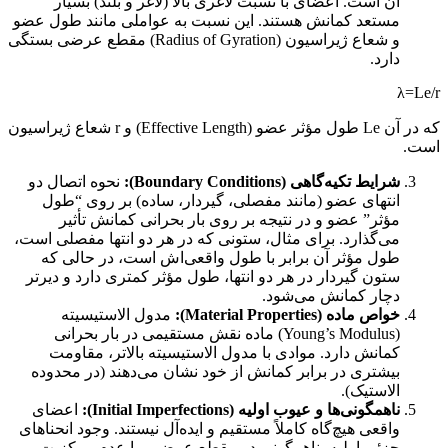
آن است. اعضای با نسبت لاغری بالا (لاغر و بلند) بسیار
مستعد کمانش هستند. این نسبت به عواملی مانند طول عضو
و شعاع ژیراسیون (Radius of Gyration) مقطع عرضی بستگی
دارد.
λ
=Le
​/r
که در آن
Le
طول مؤثر عضو (Effective Length) و
r
شعاع ژیراسیون
است.
شرایط تکیه‌گاهی (Boundary Conditions):
نحوه اتصال دو
انتهای عضو (مانند مفصلی، گیردار، ساده) بر روی “طول
مؤثر” عضو و در نتیجه بر روی بار بحرانی کمانش تأثیر
می‌گذارد. برای مثال، ستونی که در هر دو انتها مفصلی است،
طول مؤثر آن برابر با طول واقعی‌اش است، در حالی که
ستون گیردار در هر دو انتها، طول مؤثر کمتری دارد و دیرتر
دچار کمانش می‌شود.
خواص ماده (Material Properties):
مدول الاستیسیته
(Young’s Modulus) ماده نقش مستقیمی در بار بحرانی
کمانش دارد. موادی با مدول الاستیسیته بالاتر، مقاومت
بیشتری در برابر کمانش از خود نشان می‌دهند (در محدوده
الاستیک).
ناهمگونی‌ها و عیوب اولیه (Initial Imperfections):
اعضای
واقعی هیچ‌گاه کاملاً مستقیم و ایده‌آل نیستند. وجود انحناهای
جزئی اولیه، ناهمگونی در مقطع عرضی، یا عدم مرکزیت