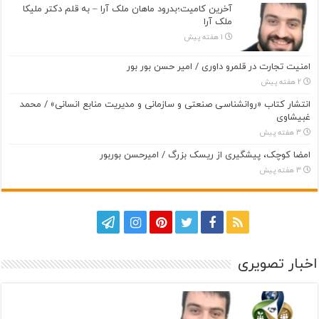
آخرین کامیت؛بدرود ماهان ملک آرا – به قلم دکتر ملیکا
ملک آرا
1 هفته پیش
امنیت تجارت در قلمرو داوری / امیر حسن بور بور
2 هفته پیش
انتشار کتاب «روانشناسی صنعتی و سازمانی و مدیریت منابع انسانی» / محمد
غبیشاوی
3 هفته پیش
امضا کوچک، پیشگیری از ریسک بزرگ / امیرحسن بوربور
3 هفته پیش
اخبار تصویری