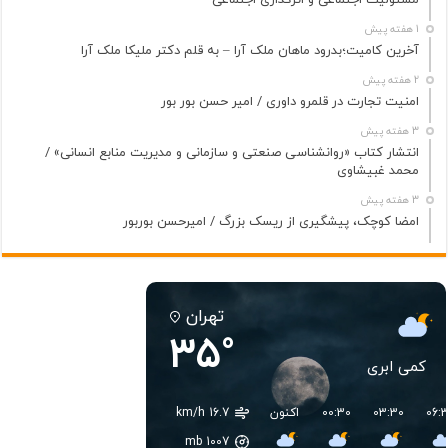
1 هفته پیش
آخرین کامیت؛بدرود ماهان ملک آرا – به قلم دکتر ملیکا ملک آرا
2 هفته پیش
امنیت تجارت در قلمرو داوری / امیر حسن بور بور
3 هفته پیش
انتشار کتاب «روانشناسی صنعتی و سازمانی و مدیریت منابع انسانی» /
محمد غبیشاوی
3 هفته پیش
امضا کوچک، پیشگیری از ریسک بزرگ / امیرحسن بوربور
تهران
35°
کمی ابری
06:
03:30
00:30
اکنون
16.7 km/h
mb
1007